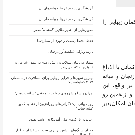
گردشگری در دام کرونا و پیامدهای آن
گردشگری در دام کرونا و پیامدهای آن
مان زیبایی را
تصویرهایی از "شهر طلایی گمشده" مصر
حفظ محیط زیست و دوری از بیماری‌ها
یازده ویژگی شگفت‌آور درختان
شمار قربانیان سیلاب و رانش زمین در تیمور شرقی و
مانی یا آلاداغ
اندونزی به ۸۷ نفر رسید
زنجان و میانه
بهترین شهرها و جزایر اروپایی برای مسافرت در تابستان
۲۰۲۱ کجاهاست؟
ر واقع، این
تهران و سایر شهرهای دنیا در خاموشی "ساعت زمین"
پخش شده‌اند و از همین رو
ان امکان‌پذیر
روز جهانی آب؛ نگرانی‌های روزافزون از تشدید کمبود
"مایه حیات"
زیباترین پارک‌های ملی آمریکا به روایت تصویر
فوران سنگ‌های آتشین بر برف سرد: آتشفشان اِتنا بار
دیگر فعال شد