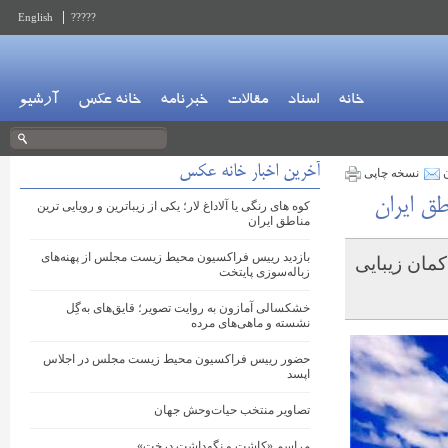
English
?????
خانه
اسناد
مقالات
خبرنامه
خانه عکس
آرشیو
آخرین اخبار خانه عکس
ن
نسخه چاپی
طق ایران
کوه های رنگی یا آلاداغ لار؛ یکی از زیباترین و رویایی ترین
مناطق ایران
بازدید رییس فراکسیون محیط زیست مجلس از پهنه‌های
کمان زیبایی
زباله‌سوزی پایتخت
خشکسالی آمازون به روایت تصویر؛ قایق‌های به‌گِل
نشسته و ماهی‌های مرده
حضور رییس فراکسیون محیط زیست مجلس در اجلاس
اپسد
تصاویر منتخب حیات‌وحش جهان
مراسم «کاشت و نگهداشت درخت»