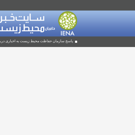
پاسخ سازمان حفاظت محیط زیست به اخباری دربا