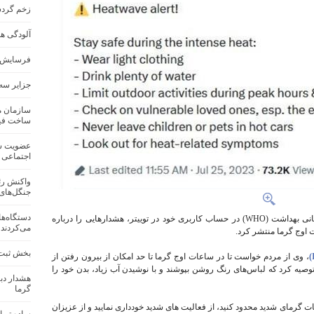
زخم گردشگ
آلودگی هو
فرسایش خاک در ا
جزایر سه‌
سازمان م
ساخت فیل
عضویت س
اجتماعی 
واکنش رئ
جنگل‌های 
دستگاه‌ه
«تدروس ادهانوم قبریسوس»، دبیرکل سازمان جهانی بهداشت (WHO) در حساب کاربری خود در توییتر، هشدارهایی را درباره
می‌کردند
 اوج گرما منتشر کرد.
بخش ثبت‌
، وی از مردم خواست تا در ساعات اوج گرما تا حد امکان از بیرون رفتن از
وصیه کرد که لباس‌های رنگ روشن بپوشند و با نوشیدن آب زیاد،‌ بدن خود را
هشدار دب
گرما
ات گرمای شدید محدود کنید، از فعالیت های شدید خودداری نمایید و از عزیزان