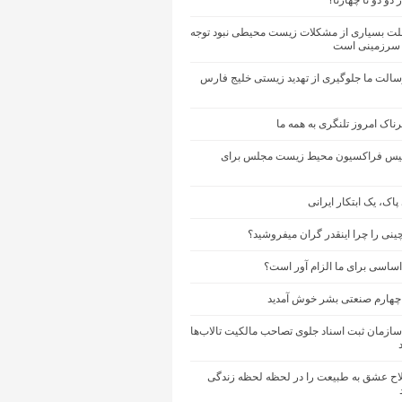
 دو دو تا چهارتا؟
لت بسیاری از مشکلات زیست محیطی نبود توجه
 سرزمینی است
سالت ما جلوگیری از تهدید زیستی خلیج فارس
اک امروز تلنگری به همه ما
ئیس فراکسیون محیط زیست مجلس برای
پاک، یک ابتکار ایرانی
نی را چرا اینقدر گران میفروشید؟
 اساسی برای ما الزام آور است؟
ب چهارم صنعتی بشر خوش آمدید
سازمان ثبت اسناد جلوی تصاحب مالکیت تالاب‌ها
اح عشق به طبیعت را در لحظه لحظه زندگی