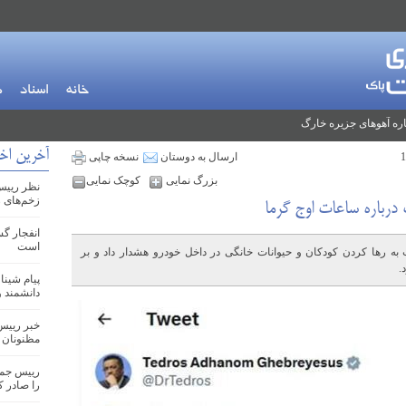
خانه
اسناد
م
ره آهوهای جزیره خارگ
آخرین اخ
ارسال به دوستان
نسخه چاپی
بزرگ نمایی
کوچک نمایی
نظر رییس
زخم‌های 
رباره ساعات اوج گرما
انفجار گ
است
ه رها کردن کودکان و حیوانات خانگی در داخل خودرو هشدار داد و بر
.
دانشمند 
خبر رییس
مظنونان 
را صادر ک