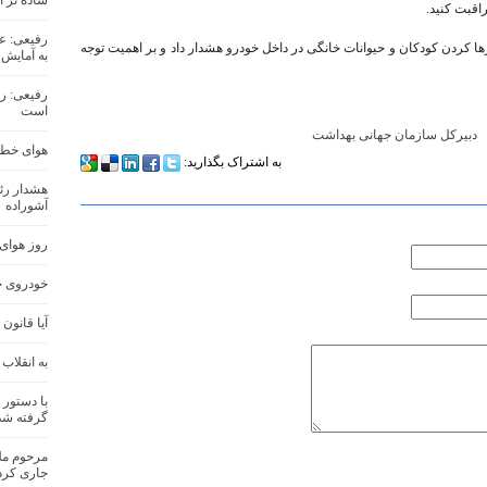
ساده تر از
اقبت کنید.
رفیعی: ع
 کردن کودکان و حیوانات خانگی در داخل خودرو هشدار داد و بر اهمیت توجه
به آمایش
رفیعی: ر
است
دبیرکل سازمان جهانی بهداشت
هوای خطرن
به اشتراک بگذارید:
هشدار ر
آشوراده
روز هوای 
خودروی چی
آیا قانون
به انقلا
با دستور 
گرفته شد
مرحوم مل
جاری کرد