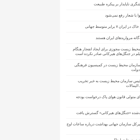
ری ناپایدار بر پیکره طبیعت
ا با شعار رفع نمی‌شود
یران ۷ برابر متوسط جهانی
گانه مرواریدهای ایران هستند
حیط زیست مجوزی برای ایجاد انفجار هنگام
م در جنگل‌های هیرکانی صادر نکرده است
ازمان محیط زیست در کمیسیون فرهنگی
دولت
یس سازمان محیط‌ زیست به خبر تخریب
الیمالات
ای متولی قانون هوای پاک درخواست بودجه
شده «جنگل‌های هیرکانی» گسترش یافت
یرکل سازمان جهانی بهداشت درباره ساعات اوج