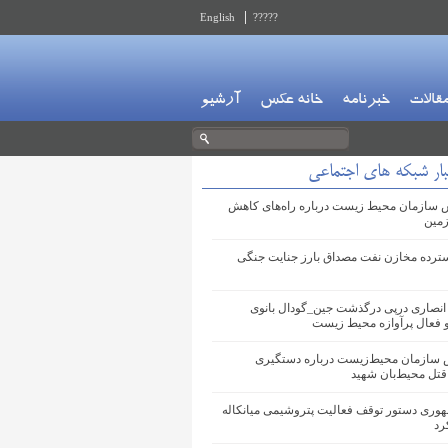
English
?????
قالات
خبرنامه
خانه عکس
آرشیو
بار شبکه های اجتماعی
 سازمان محیط زیست درباره راه‌های کاهش
زمین
سترده مخازن نفت مصداق بارز جنایت جنگی
پیام شینا انصاری درپی درگذشت ‎جین_گودال بانوی
و فعال پرآوازه محیط زیست
 سازمان محیط‌زیست درباره دستگیری
قتل محیط‌بان شهید
رییس جمهوری دستور توقف فعالیت ‎پتروشیمی میانکاله
رد