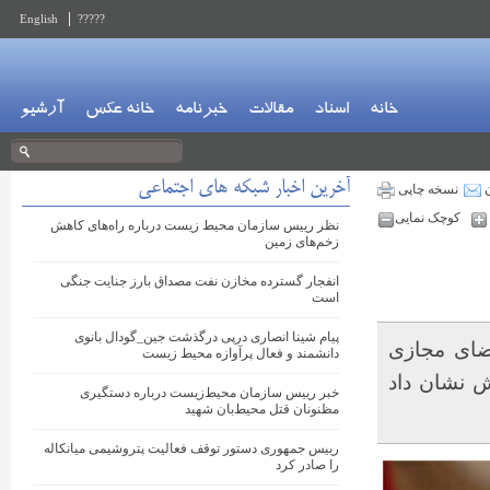
English
?????
خانه
اسناد
مقالات
خبرنامه
خانه عکس
آرشیو
آخرین اخبار شبکه های اجتماعی
ن
نسخه چاپی
کوچک نمایی
نظر رییس سازمان محیط زیست درباره راه‌های کاهش
زخم‌های زمین
انفجار گسترده مخازن نفت مصداق بارز جنایت جنگی
است
پیام شینا انصاری درپی درگذشت ‎جین_گودال بانوی
ضای مجازی
دانشمند و فعال پرآوازه محیط زیست
یط زیستی از لایحه بودجه ۱۴۰۴ واکنش نشان داد
خبر رییس سازمان محیط‌زیست درباره دستگیری
مظنونان قتل محیط‌بان شهید
رییس جمهوری دستور توقف فعالیت ‎پتروشیمی میانکاله
را صادر کرد