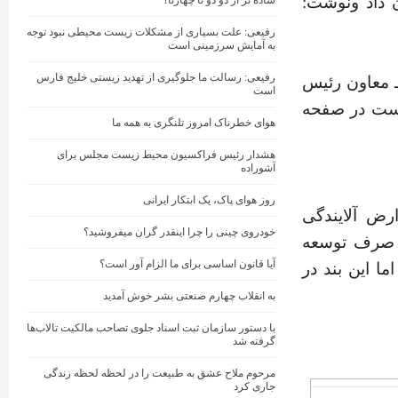
 بودجه ۱۴۰۴ واکنش نشان داد ونوشت:
ساده تر از دو دو تا چهارتا؟
رفیعی: علت بسیاری از مشکلات زیست محیطی نبود توجه
به آمایش سرزمینی است
رفیعی: رسالت ما جلوگیری از تهدید زیستی خلیج فارس
 معاون رئیس
است
ست در صفحه
هوای خطرناک امروز تلنگری به همه ما
هشدار رئیس فراکسیون محیط زیست مجلس برای
آشوراده
روز هوای پاک، یک ابتکار ایرانی
شده بود معادل ۳۵ درصد عوارض آلایندگی
خودروی چینی را چرا اینقدر گران میفروشید؟
ش افزوده، صرف توسعه
آیا قانون اساسی برای ما الزام آور است؟
ا این بند در
به انقلاب چهارم صنعتی بشر خوش آمدید
با دستور سازمان ثبت اسناد جلوی تصاحب مالکیت تالاب‌ها
گرفته شد
مرحوم ملاح عشق به طبیعت را در لحظه لحظه زندگی
جاری کرد