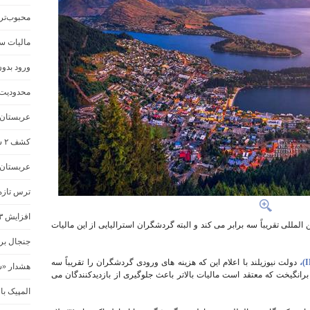
محبوب‌تر
مالیات سف
ورود بدون وی
محدودیت‌ه
عربستان گ
کشف ۲ شهر باستانی گمشده
عربستان
ترس تازه 
افزایش ۳ برابری مالیات گردشگری نیوزلند
المللی تقریباً سه برابر می کند و البته گردشگران استرالیایی از این مالیات
جنجال بر 
دولت نیوزیلند با اعلام این که هزینه های ورودی گردشگران را تقریباً سه
هشدار «س
برانگیخت که معتقد است مالیات بالاتر باعث جلوگیری از بازدیدکنندگان می
المپیک با