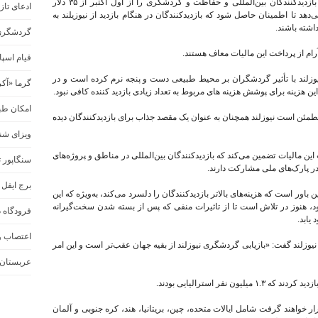
دولت نیوزلند در بیانیه‌ای اعلام کرد که هزینه‌های بازدیدکنندگان بین‌المللی و حفاظت و گردشگری را از اول اکتبر از ۳۵ دلار
ادعای تا
یوزیلند (۶۱.۸۵ دلار) افزایش می‌دهد تا اطمینان حاصل شود که بازدیدکنندگان در هنگام بازدید از نیوزیلند به
اشته باشند.
گردشگری
ام از پرداخت این مالیات معاف هستند.
قیام اسپا
وزلند با تأثیر گردشگران بر محیط طبیعی دست و پنجه نرم کرده است و در
گرما «آک
امکان طبیعت
مطمئن است نیوزلند همچنان به عنوان یک مقصد جذاب برای بازدیدکنندگان دیده
ویزای شن
 مالیات تضمین می‌کند که بازدیدکنندگان بین‌المللی در مناطق و پروژه‌های
سنگاپور ت
ر پارک‌های ملی مشارکت دارند.
برج ایفل 
ور است که هزینه‌های بالاتر بازدیدکنندگان را دلسرد می‌کند، به‌ویژه که این
ود، هنوز در تلاش است تا از تاثیرات منفی که پس از بسته شدن سخت‌گیرانه
فرودگاه د
اعتصاب و 
وزلند گفت: «بازیابی گردشگری نیوزلند از بقیه جهان عقب‌تر است و این امر
عربستان 
 خواهند گرفت شامل ایالات متحده، چین، بریتانیا، هند، کره جنوبی و آلمان