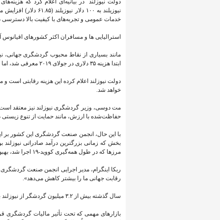
نیوزیلند به ۱۰۰ دلار ن
خدمات عمومی و تجربه‌های با کیفیت بالا دسترسی د
استرالیایی ها و مسافران اکثر کشورهای اقیانوس آر
مانند بسیاری از نقاط محبوب گردشگری جهانی، نی
ابتدا هزینه ۳۵ دلاری در جولای ۲۰۱۹ معرفی شد، اما این هزینه برای پوشش هزینه های مربوط به تعداد زیادی بازدید کننده کافی نبود.
دولت نیوزلند اعلام کرده این هزینه رقابتی است و 
خواهد شد.
مت دوسی، وزیر گردشگری نیوزلند نیز معتقد است این
حفاظت‌شده با ارزش، مانند حمایت از تنوع زیستی د
با این حال، انجمن صنعت گردشگری این کشور بر این با
بخش که زمانی بزرگترین درآمد صادراتی نیوزلند ب
مرزها که در طول همه‌گیری کووید-۱۹ اجرا شد، بهبود یابد.
ربکا اینگرام، مدیر اجرایی انجمن صنعت گردشگری نی
رقابت جهانی ما را بیشتر کاهش می‌دهد».
سال گذشته بیش از ۳.۲ میلیون گردشگر از نیوزلند بازدید کردند که ۱.۳ میلیون نفر استرالیایی بودند.
بازارهای مهمی که تحت تأثیر مالیات گردشگری قرار