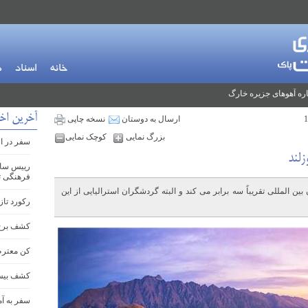
خانه
اسناد
م
ره آهوهای جزیره خارگ
آخرین اخ
ارسال به دوستان
نسخه چاپی
بزرگ نمایی
کوچک نمایی
سفر در ار
رییس ساز
فرهنگی تف
بین المللی تقریباً سه برابر می کند و البته گردشگران استرالیایی از این
رکورد تاز
کشف برج دیده
کن معتر
کشف بیش از ۱۰۰ سازه با
سفر به آم