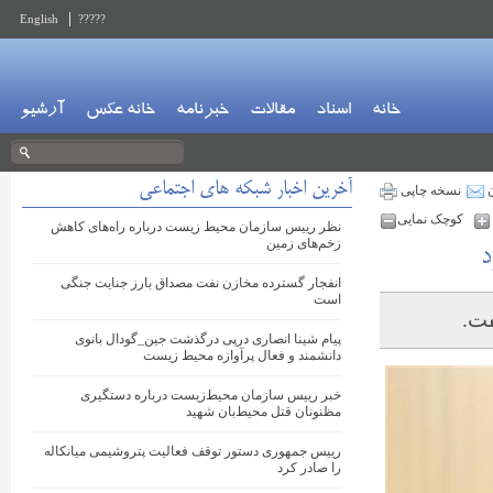
English
?????
خانه
اسناد
مقالات
خبرنامه
خانه عکس
آرشیو
آخرین اخبار شبکه های اجتماعی
ن
نسخه چاپی
کوچک نمایی
نظر رییس سازمان محیط زیست درباره راه‌های کاهش
زخم‌های زمین
د
انفجار گسترده مخازن نفت مصداق بارز جنایت جنگی
است
فت.
پیام شینا انصاری درپی درگذشت ‎جین_گودال بانوی
دانشمند و فعال پرآوازه محیط زیست
خبر رییس سازمان محیط‌زیست درباره دستگیری
مظنونان قتل محیط‌بان شهید
رییس جمهوری دستور توقف فعالیت ‎پتروشیمی میانکاله
را صادر کرد