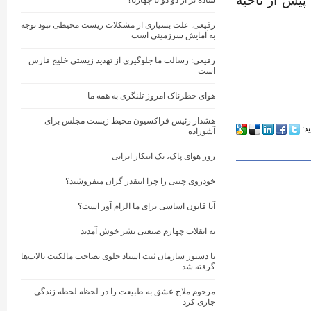
یار مرسوم است. اسطوخودوس حدود ۶۰ سال پیش از ناحیه
ساده تر از دو دو تا چهارتا؟
رفیعی: علت بسیاری از مشکلات زیست محیطی نبود توجه
به آمایش سرزمینی است
رفیعی: رسالت ما جلوگیری از تهدید زیستی خلیج فارس
است
هوای خطرناک امروز تلنگری به همه ما
هشدار رئیس فراکسیون محیط زیست مجلس برای
ید:
آشوراده
روز هوای پاک، یک ابتکار ایرانی
خودروی چینی را چرا اینقدر گران میفروشید؟
آیا قانون اساسی برای ما الزام آور است؟
به انقلاب چهارم صنعتی بشر خوش آمدید
با دستور سازمان ثبت اسناد جلوی تصاحب مالکیت تالاب‌ها
گرفته شد
مرحوم ملاح عشق به طبیعت را در لحظه لحظه زندگی
جاری کرد