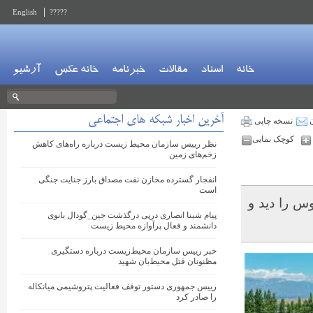
English
?????
خانه
اسناد
مقالات
خبرنامه
خانه عکس
آرشیو
آخرین اخبار شبکه های اجتماعی
ن
نسخه چاپی
کوچک نمایی
نظر رییس سازمان محیط زیست درباره راه‌های کاهش
زخم‌های زمین
انفجار گسترده مخازن نفت مصداق بارز جنایت جنگی
است
س را دید و
پیام شینا انصاری درپی درگذشت ‎جین_گودال بانوی
دانشمند و فعال پرآوازه محیط زیست
خبر رییس سازمان محیط‌زیست درباره دستگیری
مظنونان قتل محیط‌بان شهید
رییس جمهوری دستور توقف فعالیت ‎پتروشیمی میانکاله
را صادر کرد