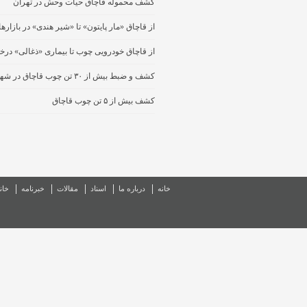
کشف محموله قاچاق حیات وحش در تهران
از قاچاق «مار پایتون» تا «شیر هندی» در بازاره
از قاچاق خودرویی چوب تا بیماری «ذغالی» در
کشف و ضبط بیش از ۳۰ تن چوب قاچاق در شهریار
کشف بیش از ۵ تن چوب قاچاق
خانه
درباره ما
اسناد
مقالات
خبرنامه
خان