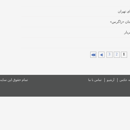
ای تهران
ختان «زاگرس»
3
2
1
تمام حقوق این سای
ه عکس
آرشیو
تماس با ما