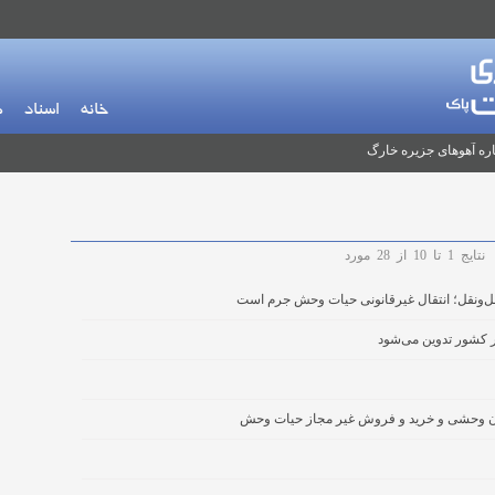
خانه
اسناد
م
ره آهوهای جزیره خارگ
نتایج
1
تا
10
از
28
مورد
ونقل؛ انتقال غیرقانونی حیات‌ وحش جرم است
 کشور تدوین می‌شود
ان وحشی و خرید و فروش غیر مجاز حیات وحش