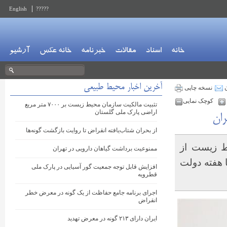
English
?????
خانه
اسناد
مقالات
خبرنامه
خانه عکس
آرشیو
آخرین اخبار محیط طبیعی
ن
نسخه چاپی
کوچک نمایی
تثبیت مالکیت سازمان محیط زیست بر ۷۰۰۰ متر مربع
اراضی پارک ملی گلستان
ران
از بحران شتاب‌یافته انقراض تا روایت بازگشت گونه‌ها
ط زیست از
ممنوعیت برداشت گیاهان دارویی در تهران
 هفته دولت
افزایش قابل توجه جمعیت گور آسیایی در پارک ملی
قطرویه
اجرای برنامه جامع حفاظت از یک گونه در معرض خطر
انقراض
ایران دارای ۲۱۳ گونه در معرض تهدید