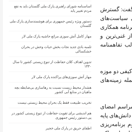
اساسنامه شورای راهبری پارک ملی گلستان باید به نفع
گفت: گسترش
مردم تغییر یابد
ی سیاست‌های
دستور ویژه رئیس جمهوری برای هوشمندسازی پارک ملی
گلستان
رنامه همکاری
 غنی‌ترین و
مهار کامل آتش ‌سوزی مراتع حاشیه پارک ملی لار
ب تفاهمنامه
تلمبه بادی جدید نجات‌ بخش حیات وحش در بحران
خشکسالی
تدوین اهداف کلان حفاظت از تنوع زیستی کشور تا سال
۱۴۳۰
کیفی دو موزه
مهار آتش‌ سوزی‌های پراکنده پارک ملی لار
له زمینه‌های
هشدار محیط زیست نسبت به رهاسازی بی‌ضابطه بچه
ماهیان در منابع آبی کشور
تخریب طبیعت فقط یک بحران محیط زیستی نیست
مراسم امضای
هم اندیشی برای تقویت حفاظت از تنوع زیستی کشور در
دانش‌های پایه
پی دستور رئیس جمهوری
برنامه‌ریزی
اطفای حریق در پارک ملی خجیر