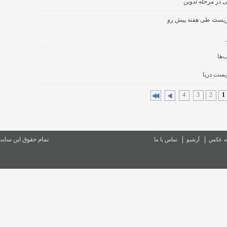
 در مرحله تدوین
 زیست طی هفته پیش رو
‌ها
یست دریا
4
3
2
1
تمام حقوق این سای
ه عکس
آرشیو
تماس با ما