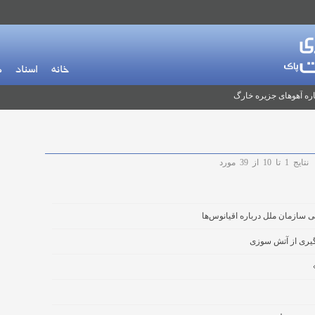
خانه
اسناد
م
ره آهوهای جزیره خارگ
نتایج
1
تا
10
از
39
مورد
 سازمان ملل درباره اقیانوس‌ها
گیری از آتش سوزی