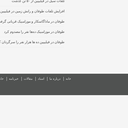
تلفات سیل در فیلیپین از ۵۰ تن گذشت
افزایش تلفات طوفان و رانش زمین در فیلیپین
طوفان در ماداگاسکار و موزامبیک قربانی گرف
طوفان در موزامبیک ده‌ها نفر را مصدوم کرد
طوفان در فیلیپین ده ها هزار نفر را سرگردان ک
خانه
درباره ما
اسناد
مقالات
خبرنامه
خان