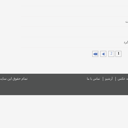
ت
رد
2
1
تمام حقوق این سای
ه عکس
آرشیو
تماس با ما