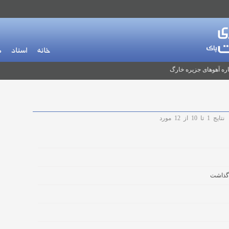
خانه
اسناد
م
ره آهوهای جزیره خارگ
نتایج
1
تا
10
از
12
مورد
 گذاشت