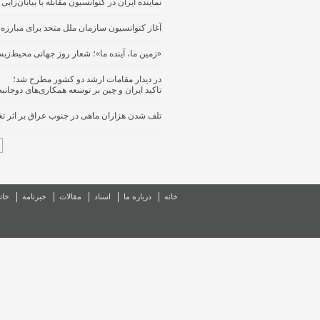
نماینده ایران در کنوانسیون مقابله با بیابان‌زا
آغاز کنوانسیون سازمان ملل متحد برای مبارزه ب
«زمین ما، آینده ما»؛ شعار روز جهانی محیط‌ز
در دیدار مقامات ارشد دو کشور مطرح شد؛
تاکید ایران و چین بر توسعه همکاری‌های دوجانبه و
تلف شدن هزاران ماهی در جنوب عراق بر اثر تغ
خانه
درباره ما
اسناد
مقالات
خبرنامه
خان