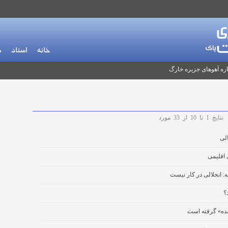
خانه
اسناد
م
ره آهوهای جزیره خارگ
نتایج
1
تا
10
از
33
مورد
الی
 اقلیمی
 انحلالی در کار نیست
؟