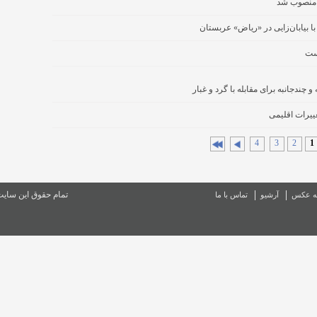
یی منصوب شد
ا بیابان‌زایی در «ریاض» عربستان
یست
 چندجانبه برای مقابله با گرد و غبار
ییرات اقلیمی
4
3
2
1
تمام حقوق این سای
ه عکس
آرشیو
تماس با ما