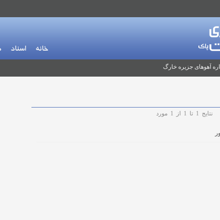
خانه
اسناد
م
ره آهوهای جزیره خارگ
نتایج
1
تا
1
از
1
مورد
ر