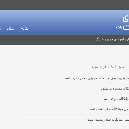
خانه
اسناد
م
ره آهوهای جزیره خارگ
نتایج
1
تا
5
از
5
مورد
ث پتروشیمی میانکاله مجوزی صادر نکرده است
کاله مسترد می‌شود
انکاله متوقف شد
ی میانکاله صادر نشده است
می میانکاله صادر نشده است