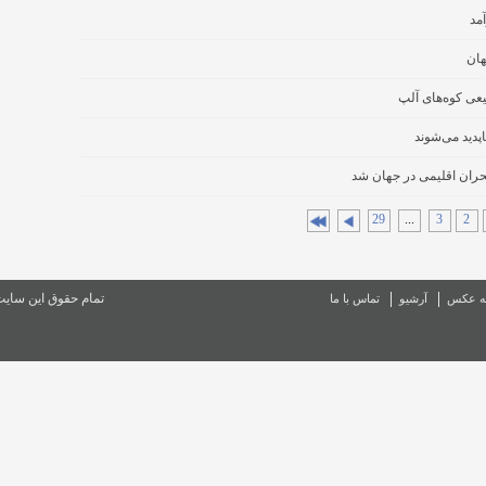
مد
عی کوه‌های آلپ
بحران اقلیمی در جهان شد
29
...
3
2
تمام حقوق این سای
ه عکس
آرشیو
تماس با ما