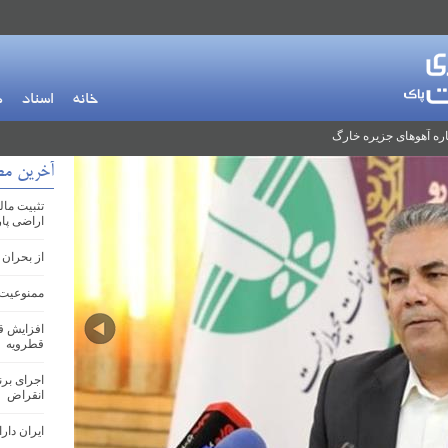
خانه
اسناد
م
ره آهوهای جزیره خارگ
آخرین م
اراضی پا
از بحران 
ممنوعیت 
افزایش ق
قطرویه
اجرای بر
انقراض
ایران دارای ۲۱۳ گونه در معر