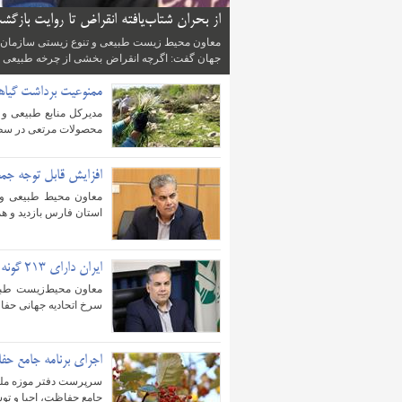
از بحران شتاب‌یافته انقراض تا روایت بازگشت
معاون محیط زیست طبیعی و تنوع زیستی سازمان حف
جهان گفت: اگرچه انقراض بخشی از چرخه طبیعی حی
...
ممنوعیت برداشت گیاها
مدیرکل منابع طبیعی و آ
محصولات مرتعی در سطح ا
افزایش قابل توجه جمع
معاون محیط طبیعی و
استان فارس بازدید و هم
ایران دارای ۲۱۳ گونه در معرض تهدید
معاون محیط‌زیست طب
سرخ اتحادیه جهانی حفاظت (IUCN)، ایران دارای ۲۱۳ گونه در معرض تهدید
اجرای برنامه جامع ح
سرپرست دفتر موزه ملی
جامع حفاظت، احیا و توس