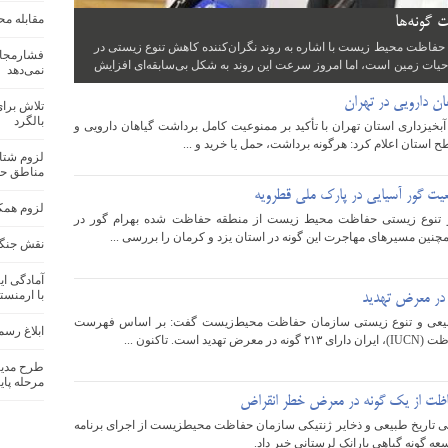
مقابله مح
 گونه‌ها
اظت محیط زیست با اشاره به روند نگران‌کننده کاهش تنوع زیستی در
فشارمجاز
ات زمین است، اما امروز سرعت این روند به شکل بی‌سابقه‌ای افزایش
نمی‌دهد
ن دارویی در تهران
تلاش برا
بالگرد
بخیزداری استان تهران با تأکید بر ممنوعیت کامل برداشت گیاهان دارویی و
ستان اعلام کرد: هرگونه برداشت، حمل یا خرید و ...
لزوم شتاب
مناطق ح
یت گور آسیایی در پارک ملی قطرویه
لزوم همکا
 تنوع زیستی حفاظت محیط زیست از منطقه حفاظت شده بهرام گور در
چنین مسیرهای مهاجرت این گونه در استان یزد و کرمان را بررسی ...
نقش جنگل‌
آمادگی ای
با ارمنست
یعی و تنوع زیستی سازمان حفاظت محیط‌زیست گفت: بر اساس فهرست
ابلاغ رسم
 است. تاکنون ...
طرح مدیری
مرحله پای
فاظت از یک گونه در معرض خطر انقراض
 تاریخ طبیعی و ذخایر ژنتیکی سازمان حفاظت محیطزیست از اجرای برنامه
عه گونه گیاهی بارانک لرستانی خبر داد.