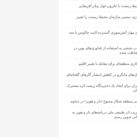
یط زیست با حلزون غول پیکر آفریقایی
ی، مسیر سازمان محیط زیست را تغییر
ی مهار آتش‌سوزی گسترده الیت چالوس با سه
 بخشی به استفاده از فناوری‌های نوین در
فاظت شده
ری منطقه‌ای برای مقابله با تغییر اقلیم
های مانگرو در کاهش انتشار گازهای گلخانه‌ای
ران برای ایجاد یک ذخیره‌گاه زیست‌کره مشترک
ان
ی منطقه شکار ممنوع «تار و هویر» در دماوند
ت اثر طبیعی ملی دریاچه‌های تار و هویر به
انی تدوین رسید