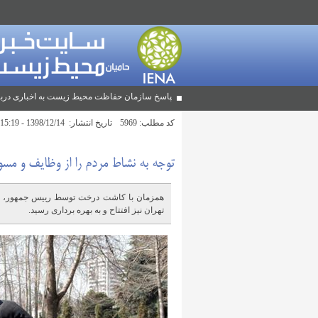
پاسخ سازمان حفاظت محیط زیست به اخباری دربا
کد مطلب:
5969
تاریخ انتشار:
1398/12/14 - 15:19
توجه به نشاط مردم را از وظایف و مس
تهران نیز افتتاح و به بهره برداری رسید.