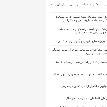
ستار محکومیت حمله تروریستی به سازمان منابع
د
یت رئیس سازمان منابع طبیعی در پی شهادت
یگان حفاظت منابع‌طبیعی و همکارانش
زمان منابع‌طبیعی و آبخیزداری در پی حمله
 صهیونیستی به این سازمان
می مجوزهای زمین‌محور صرفاً از طریق سامانه
احد مدیریت زمین»
ه مشترک «مزرعه خورشیدی روستایی» امضا
ان حفاظت منابع طبیعی به تجهیزات نوین اطفای
ود ۱۴ میلیون هکتار از اراضی کشور در معرض
ی
ای گلخانه‌ای با مدیریت پایدار خاک