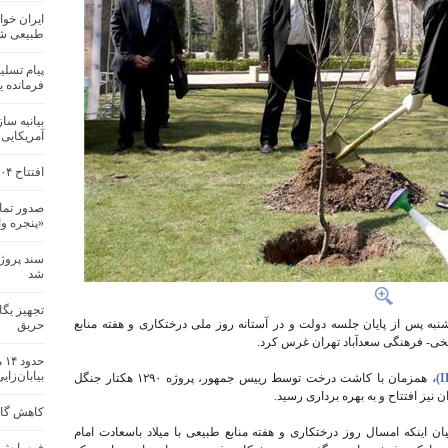
ایران خوا
طبیعی ش
پیام تسل
فرمانده 
بیانیه سا
آمریکایی
افتتاح ۲۰۴ پروژه منابع طبیعی و آبخیزداری در کشور
صدور تما
«پنجره و
سند پروژ
شد
تجهیز یگ
ه پس از پایان جلسه دولت و در آستانه روز ملی درختکاری و هفته منابع
حریق
خی- فرهنگی سعدآباد تهران غرس کرد.
حد
بیابان‌زای
همزمان با کاشت درخت توسط رییس جمهور، پروژه ۱۲۹۰ هکتار جنگل
نیز افتتاح و به بهره برداری رسید.
کاهش گازه
 اینکه امسال روز درختکاری و هفته منابع طبیعی با میلاد باسعادت امام