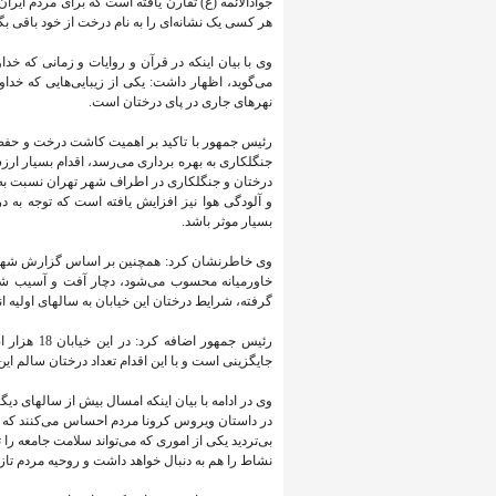
جوادالائمه (ع) تقارن یافته است که برای مردم ا
هر کسی یک نشانه‌ای را به نام درخت از خود باقی 
وی با بیان اینکه در قرآن و روایات و زمانی که خد
می‌گوید، اظهار داشت: یکی از زیبایی‌هایی که خد
نهرهای جاری در پای درختان است.
جنگلکاری به بهره برداری می‌رسد، اقدام بسیار ا
و آلودگی هوا نیز افزایش یافته است که توجه به در
بسیار موثر باشد.
وی خاطرنشان کرد: همچنین بر اساس گزارش شهرداری
خاورمیانه محسوب می‌شود، دچار آفت و آسیب شده 
گرفته، شرایط درختان این خیابان به سالهای اولیه ان
جایگزینی است و با این اقدام تعداد درختان سالم ای
وی در ادامه با بیان اینکه امسال بیش از سالهای د
در داستان ویروس کرونا مردم احساس می‌کنند که با
بی‌تردید یکی از اموری که می‌تواند سلامت جامعه را
نشاط را هم به دنبال خواهد داشت و روحیه مردم تاز