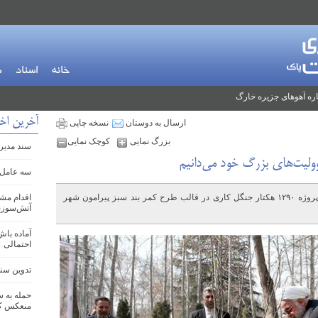
خانه
اسناد
م
ره آهوهای جزیره خارگ
آخرین اخب
ارسال به دوستان
نسخه چاپی
بزرگ نمایی
کوچک نمایی
سند مدیری
وولیت‌های بزرگ خود می‌دانیم
سه عامل 
همزمان با کاشت درخت توسط رییس جمهور، پروژه ۱۲۹۰ هکتار جنگل کاری در قالب طرح کمر بند سبز پیرامون شهر
اقدام مش
آتش‌سوزی
آماده باش
احتمالی
تدوین سند ج
حمله به س
منعکس کر