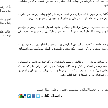
یف می‌کند می‌فرماید در بهشت ابتدا چشم لذت می‌برد همچنان که در مشاهده
شود.
تأکید رئ
مدیریت آف
گلکاری را مورد تاکید قرار داد و گفت: برخی از کشورهای اروپایی در اطراف
م ضمن استفاده از زیبایی‌های درختان از میوه‌های آن نیز بهره می‌برند.
ا
پایان سا
 و اهمیت بیشتری موضوع درختکاری پیگیری شود، اظهار داشت: از مردم خواهش
چند درخت قلمداد کرده و این کار را به عنوان یادگاری از خود در طبیعت باقی
چالش‌های 
نیست
ن عرصه طبیعت گفت: بر اساس گزارش وزارت جهاد کشاورزی در دوره دولت
 داشته است و این کار ضمن اینکه تنفس طبیعت را آسان می‌کند، سود اقتصادی
 نشاط مردم را از وظایف و مسوولیت‌های بزرگ خود می‌دانیم و امیدوارم
ت دهد و ضمن اینکه از تلاش و فداکاری پزشکان، پرستاران و از تمام کسانی که
انی می‌کنم و از مردم نیز که تا امروز با وزارت بهداشت ، درمان و آموزش
 همچنان به این همکاری خود ادامه دهند.
 ایران
حجت‌الاسلام والمسلمین حسن روحانی
نهال سیب
به اشتراک بگذارید: