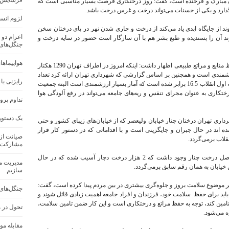
فرسایش خاک در ک
یران مبارک و فرخنده است، گفت: روز درختکاری فرصت بسیار مناسبی است که
بگذارد و یکی از حسنات می‌تواند درخت و غرس درخت باشد.
لزوم انس
اوند از جایگاه ابدی یاد می‌کند از درخت و جاری شدن نهر در پای درختان سخن
اعزام دو 
اوند آن را پسندیده و طبع بشر هم با آن سازگار است حضور در سایه درخت و
جنگل‌های
هواپیماها
رئیس جمهور با تاکید بر اهمیت کاشت درخت و حفظ منابع و مراتع طبیعی اظهار داشت: اینکه امروز در اطراف تهران 1290 هکتار
رزشمندی است و همچنین بر اساس گزارشی که شهرداری تهران ارائه کرد تعداد
رایزنی با
درختان و جنگلکاری در اطراف شهر تهران نسبت به اول انقلاب 16.5 برابر شده است که آمار بسیار ارزشمندی است البته جمعیت
ختکاری به عنوان مجرای تنفس و ریه‌های جامعه می‌تواند در رفع آلودگی‌ هوا
تداوم پرو
یک دستور
 تهران درختان چنار خیابان ولیعصر که از خیابان‌های زیبای کشور و حتی
اند در حال جبران و جایگزینی است و با اقداماتی که در دستور کار قرار
صیانت از 
قلاب برمی‌گردد.
مشارکت 
رئیس جمهور اضافه کرد: در این خیابان 18 هزار اصل درخت چنار وجود داشت که 2 هزار درخت دچار آسیب شده که در حال
مدیریت من
ن خیابان به همان رقم سابق برمی‌گردد.
سازیم
یگر موضوع سلامت بروز و جلوه‌گری بیشتری در بین مردم پیدا کرده است، گفت:
جنگل‌های
ید برای حفظ سلامت خود، فرزندان و افراد جامعه اهمیت زیادی قائل شوند و
 تامین کند، توجه به حفظ مراتع و درختکاری است و این کار ضمن تامین سلامت،
تحول در 
ه می‌شود.
مقابله مو