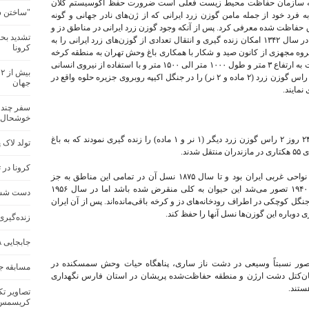
 ارکان اولیه سازمان حفاظت محیط زیست فعلی است ضرورت حفظ اکوسیستم کلان
"ساختن سن
 فرد خود از جمله مامن گوزن زرد ایرانی که از ژن‌های نادر جهانی و گونه
ق حفاظت شده معرفی کرد. پس از آنکه وجود گوزن زرد ایرانی در مناطق دز و
تشدید بحرا
کرخه خوزستان مسلم شد کانون وقت شکار صید در سال ۱۳۴۲ امکان زنده گیری و انتقال تعدادی از گوزن‌های زرد ایرانی را به
کرونا
 گروه مجهزی از کانون صید و شکار با همکاری باغ وحش تهران به منطقه کرخه
اعزام شدند این گروه با نصب تور زنده گیری حیوانات به ارتفاع ۳ متر و طول ۱۰۰۰ متر الی ۱۵۰۰ متر و با استفاده از نیروی انسانی
ب
۴۰۰ کارگر پس از ۶ هفته تلاش موفق شدند تا چهار راس گوزن زرد (۲ ماده و ۲ نر) را در جنگل اکیپه روبروی جزیره حلوه واقع در
جهان
سفر چند ص
خوشحال 
در اسفند ماه همان سال نیز همین گروه در مدت ۲۴ روز ۲ راس گوزن زرد دیگر (۱ نر و ۱ ماده) را زنده گیری نمودند که به باغ
تولد لاک 
ند.
کرونا در 
این حیوان در اصل بومی سواحل شرق مدیترانه تا نواحی غربی ایران بود و تا سال ۱۸۷۵ نسل آن در تمامی این مناطق به جز
بخش‌های جنوب غربی ایران منقرض شد. در دهه ۱۹۴۰ تصور می‌شد این حیوان به کلی منقرض شده باشد اما در سال ۱۹۵۶
دست شستن
 حدود ۲۵ رأس از آنها در جنگل کوچکی در اطراف رودخانه‌های دز و کرخه باقی‌مانده‌اند. پس از آن ایران
 دوباره این گوزن‌ها نسل آنها را حفظ کند.
زنده‌گیری
جابجایی ۸ قلاده گوزن زرد ایرانی در سرزمین‌های اشغالی
حصور نسبتاً وسیعی در دشت ناز ساری، پناهگاه حیات وحش سمسکنده در
مسابقه ج
 میان‌کتل دشت ارژن و منطقه حفاظت‌شده پریشان در استان فارس نگهداری
ستند.
تصاویر تک
کریسمس