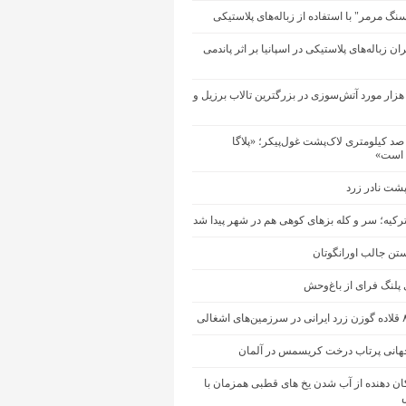
گ مرمر" با استفاده از زباله‌های پلاستیکی
ن زباله‌های پلاستیکی در اسپانیا بر اثر پاندمی
یش از ۲ هزار مورد آتش‌سوزی در بزرگترین تالاب برزیل و
د کیلومتری لاک‌پشت غول‌پیکر؛ «پلاگا
است»
پشت نادر زرد
ترکیه؛ سر و کله بزهای کوهی هم در شهر پیدا شد
 جالب اورانگوتان
 پلنگ فرای از باغ‌وحش
هانی پرتاب درخت کریسمس در آلمان
ان دهنده از آب شدن یخ های قطبی همزمان با