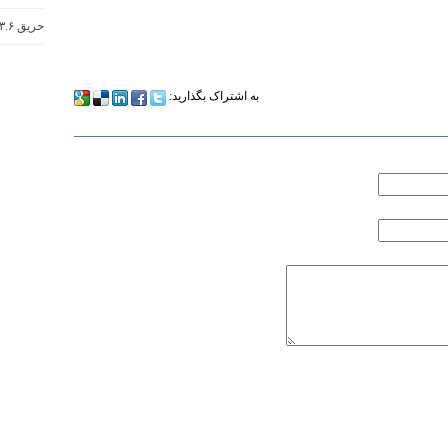
حریق ۳.۶ میلیون هکتار از اراضی استرالیا
به اشتراک بگذارید: