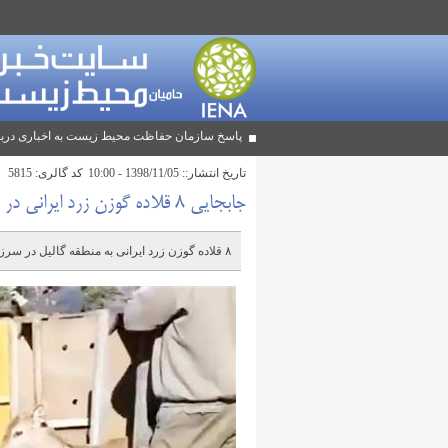
پاسخ سازمان حفاظت محیط زیست به اخباری دربا
تاریخ انتشار::
1398/11/05 - 10:00
کد گالری
: 5815
جابجایی ۸ قلاده گوزن زرد ایرانی در سرزمین‌های اشغالی
۸ قلاده گوزن زرد ایرانی به منطقه گالیل ⁧‫در سرزمین‌های اشغالی‬⁩ آورده شدند.