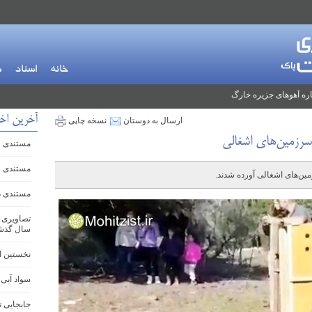
خانه
اسناد
م
ره آهوهای جزیره خارگ
آخرین اخب
ارسال به دوستان
نسخه چاپی
مستندی زی
مستندی زی
مستندی دی
سال گذش
نخستین ا
سواد آبی
جابجایی ت