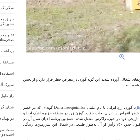
سگی که غ
حریق مخاز
نشین کرد
تاثیر محد
صخره‌های
برداشت خا
مسابقهٔ 
استفاده ا
۸ قلاده گوزن زرد ایرانی به منطقه گالیل ⁧‫در سرزمین‌های اشغالی‬⁩ آورده شدند. این گونه گوزن در معرض خطر قرار دارد و از بخش
سیرک آلم
ه شده است.
راز طول ع
شنای گروهیِ۳۰۰ دلفین در سوا
، گوزن زرد ایرانی با نام علمی ‪Dama mesopotamica‬ گونه‌ای که در خطر
 خطر انقراض در ایران نجات یافت. گوزن زرد در منطقه جزیره اشک احیا و
دو نهنگ‌ 
 تاریخی خود در حوزه زاگرس منتقل شدند. همچنین برنامه احیای نسل آن در
سرزمین‌های اشغالی از سال ۱۹۹۶ آغاز شده و اکنون حدود ۲۵۰ رأس از آن به‌طور طبیعی در شمال این سرزمین‌ها زندگی
نشت سوخت
است دو ن