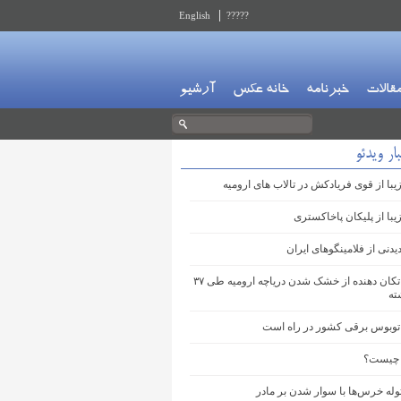
English
?????
قالات
خبرنامه
خانه عکس
آرشیو
ار ویدئو
با از قوی فریادکش در تالاب های ارومیه
با از پلیکان پاخاکستری
دنی از فلامینگوهای ایران
تصاویری تکان دهنده از خشک شدن دریاچه ارومیه طی ۳۷
ته
توبوس برقی کشور در راه است
 چیست؟
وله خرس‌ها با سوار شدن بر مادر