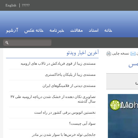
English
?????
خانه
اسناد
مقالات
خبرنامه
خانه عکس
آرشیو
آخرین اخبار ویدئو
ن
نسخه چاپی
سمس
مستندی زیبا از قوی فریادکش در تالاب های ارومیه
مستندی زیبا از پلیکان پاخاکستری
مستندی دیدنی از فلامینگوهای ایران
تصاویری تکان دهنده از خشک شدن دریاچه ارومیه طی ۳۷
سال گذشته
نخستین اتوبوس برقی کشور در راه است
سواد آبی چیست؟
جابجایی توله خرس‌ها با سوار شدن بر مادر