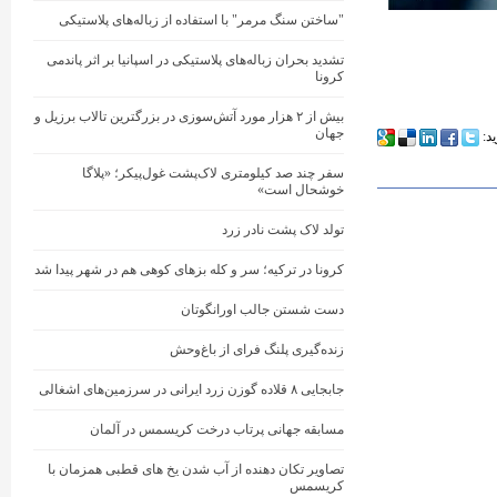
"ساختن سنگ مرمر" با استفاده از زباله‌های پلاستیکی
تشدید بحران زباله‌های پلاستیکی در اسپانیا بر اثر پاندمی
کرونا
بیش از ۲ هزار مورد آتش‌سوزی در بزرگترین تالاب برزیل و
جهان
ید:
سفر چند صد کیلومتری لاک‌پشت غول‌پیکر؛ «پلاگا
خوشحال است»
تولد لاک پشت نادر زرد
کرونا در ترکیه؛ سر و کله بزهای کوهی هم در شهر پیدا شد
دست شستن جالب اورانگوتان
زنده‌گیری پلنگ فرای از باغ‌وحش
جابجایی ۸ قلاده گوزن زرد ایرانی در سرزمین‌های اشغالی
مسابقه جهانی پرتاب درخت کریسمس در آلمان
تصاویر تکان دهنده از آب شدن یخ های قطبی همزمان با
کریسمس