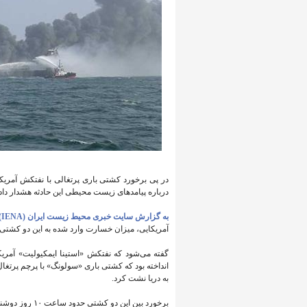
در پی برخورد کشتی باری پرتغالی با نفتکش آمری
درباره پیامدهای زیست محیطی این حادثه هشدار دادن
به گزارش سایت خبری محیط زیست ایران (IENA)،
آمریکایی، میزان خسارت وارد شده به این دو کشتی 
گفته می‌شود که نفتکش «استینا ایمکیولیت» آمریک
انداخته بود که کشتی باری «سولونگ» با پرچم پرتغال
به دریا نشت کرد.
برخورد بین این دو کشتی حدود ساعت ۱۰ روز دوشنبه اتفاق افتاد که بلافاصله هر دو کشتی دچار حریق شدند.