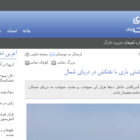
خانه
اسناد
م
ره آهوهای جزیره خارگ
آخرین اخب
ارسال به دوستان
نسخه چاپی
بزرگ نمایی
کوچک نمایی
اروپا در 
تی باری با نفتکش در دریای شمال
«ال نینو»
خشکسالی 
 آمریکایی حامل ده‌ها هزار تُن سوخت و نشت سوخت به دریای شمال،
رویارویی 
دثه هشدار دادند.
ژاپن در 
فرار هزار
آتش‌سوزی
طوفان در
شدند