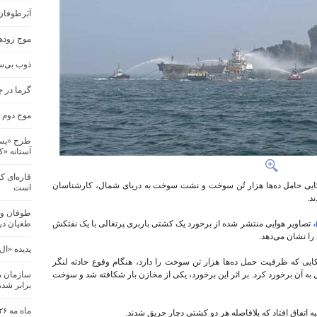
اَبَرطوفا
موج زودهن
ذوب بی‌س
گرما در چند ش
موج دوم گ
طرح «پسما
آستانه «کاپ
قاره‌ای ک
کایی حامل ده‌ها هزار تُن سوخت و نشت سوخت به دریای شمال، کارشناسان
است
د.
طوفان و 
تصاویر هوایی منتشر شده از برخورد یک کشتی باربری پرتغالی با یک نفتکش
طغیان در
را نشان می‌دهد.
پدیده «ال
ایی که ظرفیت حمل ده‌ها هزار تن سوخت را دارد، هنگام وقوع حادثه لنگر
 به آن برخورد کرد. بر اثر این برخورد، یکی از مخازن بار شکافته شد و سوخت
برابر شد