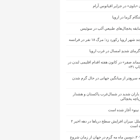
ن «باوی» در جزایر اقیانوس آرام
گام گرما در اروپا
ابقه یخچال‌های طبیعیِ آلپ در سوئیس
هر اروپا رکورد زد؛ مرگ ۱۸ نفر در فرانسه
رمای شدیدِ امسال در غرب اروپا
ند صفر» در کانون هفته اقدام اقلیمی لندن در
 ۳۱»
ه سریع‌تر از میانگین جهانی در حال گرم شدن
باران شدید در شمال‌غرب پاکستان و هشدار
یاچه یخچالی
 نینو» آغاز شده است
سازمان ملل: میزان افزایش سطح دریاها در دهه اخیر ۲
ه است
ماه مه ۲۰۲۶، دومین ماه مه گرم در جهان از زمان شروع