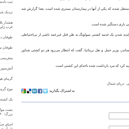
ثبت داده‌
اعلام کرد که ۳۶ نفر به ساحل منتقل شدند که یکی از آنها در بیمارستان بستری شده است. بعدا گزارش شد
نزدیک شد
هشدار بلا
ی باری دستگیر شده است.
غرب ژاپن
ت که این مرد ۵۹ ساله بعد از ناپدید شدن یک خدمه کشتی سولونگ به ظن قتل غیرعمد ناشی از بی‌احتیاطی
طوفان در 
طوفان سه
ساندر، وزیر حمل و نقل بریتانیا، گفت که انتظار می‌رود هر دو کشتی شناور
پیش‌بینی س
 کرد که مرد بازداشت شده ناخدای این کشتی است.
آتش‌سوزی
گرمای هو
ی
دریای شمال
موج گرما در ج
به اشتراک بگذارید:
یک کشته و ۱۷ مفقود در اثر سیل در جنو
نشت مواد
بزرگ؛ ۴۰ هزار نفر تخلیه شدند
احیای جنگ
تاب‌آوری 