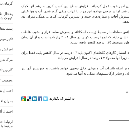
گرمای در
قرن اخیر خوب عمل کرده‌اند. افزایش سطح دی اکسید کربن به رشد آنها کمک
. اما در برخی مواقع، این مزایا با اثرات منفی گرم شدن آب و هوا خنثی
ترش آفات و بیماری‌های جدید و استرس گرمایی گیاهان، همگی میزان دی
کوچک شد
دهد.
پسماندهای
، مدیر اجرایی سابق آژانس حفاظت از محیط زیست اسکاتلند و پسرش سام، فراز و نشیب غلظت
دی اکسید کربن اتمسفر را تجزیه و تحلیل کردند و نشان دادند که اوج ترسیب کربن در سال ۲۰۰۸ رخ داده است و از آن زمان
تاثیر مهم
کاهش یافته است.
افزایش شد
جیمز کوران می‌گوید: این یافته‌ها بسیار واضح هستند. انتشار گازهای گلخانه‌ای اکنون باید ۰.۳ درصد در سال کاهش یابد، فقط برای
د در سال افزایش می‌یابند.
مرگ تدری
اینکه تاثیرات آب و هوایی قابل توجهی خواهد داشت، به فتوسنتز آنها نیز
گاردین: 
ن و سایر ارگانیسم‌های متکی به آنها می‌شود.
وضعیت کل
احتمال تش
ان
به اشتراک بگذارید:
بحران اقل
احتمال آل
ارتباط ج
مرتبط با 