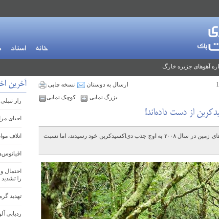
خانه
اسناد
م
ره آهوهای جزیره خارگ
آخرین اخب
ارسال به دوستان
نسخه چاپی
بزرگ نمایی
کوچک نمایی
راز تنبلی
کربن از دست داده‌اند!
احیای مرا
مطالعه‌ای جدید نشان می‌دهد که گیاهان و خاک‌های زمین در سال ۲۰۰۸ به اوج جذب دی‌اکسیدکربن خود رسیدند، اما نسبت
اتلاف موا
اقیانوس‌ه
احتمال وق
را تشدید 
تهدید گرم
ردیابی آل