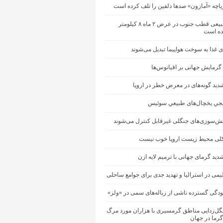
یاچه «آمازون» صدها دلفین را تلف کرده است
یخچال طبیعی قطب جنوب در عرض ۲ ماه ۸ کیلومتر
ه است
 غذا به سوخت هواپیما تبدیل می‌شوند
 گرمایش جهانی بر اقیانوس‌ها
ید گونه‌های در معرض خطر در اروپا
جیِ یخچال‌های طبیعیِ سوئیس
آتش‌سوزی‌های جنگلی غیرقابل کنترل می‌شوند
ی محیط زیست اروپا خوب نیست
دید گرمای جهانی با ترمیم لایه ازن
یمی در استرالیا و تهدید جدی برای جوامع ساحلی
ودگی گسترده ناشی از زباله‌های سمی در «ولز»
نگل‌زدایی مناطق گرمسیری با هزاران مورد مرگ
گرما در جهان