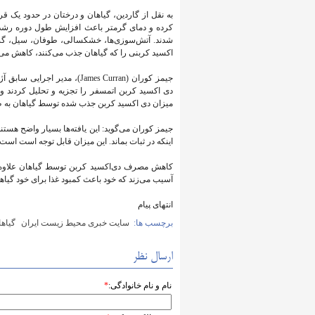
به نقل از گاردین، گیاهان و درختان در حدود یک 
کرده و دمای گرمتر باعث افزایش طول دوره رشد شد
شدند. آتش‌سوزی‌ها، خشکسالی، طوفان، سیل، گس
اکسید کربنی را که گیاهان جذب می‌کنند، کاهش می‌
جیمز کوران (James Curran)
میزان دی اکسید کربن جذب شده توسط گیاهان به طور متوسط ‌۰.۲۵ درصد 
اینکه در ثبات بماند. این میزان قابل توجه است است، زیرا آنها معمولا ۱.۲ درص
کاهش مصرف دی‌اکسید کربن توسط گیاهان علاوه بر 
آسیب می‌زند که خود باعث کمبود غذا برای خود گیاها
انتهای پیام
برچسب ها:
سایت خبری محیط زیست ایران
گیاه
ارسال نظر
نام و نام خانوادگی:
*