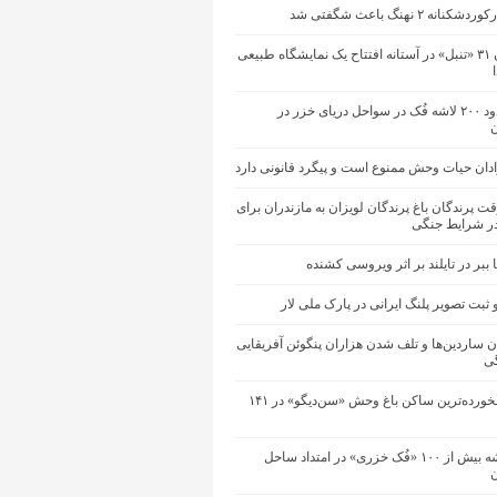
نه ۲ نهنگ باعث شگفتی شد
تلف شدن ۳۱ «تنبل» در آستانه افتتاح یک نمایشگاه طبیعی
کشف حدود ۲۰۰ لاشه فُک در سواحل دریای خزر در
ان حیات‌ وحش ممنوع است و پیگرد قانونی دارد
قت پرندگان باغ پرندگان لویزان به مازندران برای
ر شرایط جنگی
 ببر در تایلند بر اثر ویروسی کشنده
ثبت تصویر پلنگ ایرانی در پارک ملی لار
ن ساردین‌ها و تلف شدن هزاران پنگوئن آفریقایی
ی
مرگ سالخورده‌ترین ساکن باغ وحش «سن‌دیگو» در ۱۴۱
کشف لاشه بیش از ۱۰۰ «فُک خزری» در امتداد ساحل