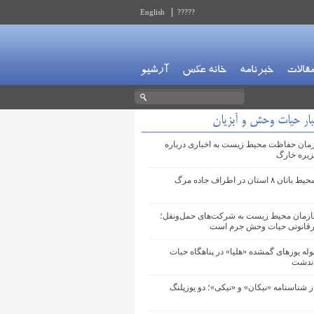
English
?????
قالات
خبرنامه
خانه عکس
آرشیو
بار حیات وحش و آبزیان
مان حفاظت محیط زیست به اخباری درباره
زیره خارگ
استقرار محیط بانان ۸ استان در اطراف جاده مرگ
زمان محیط زیست به شرکت‌های حمل‌ونقل؛
یرقانونی حیات‌ وحش جرم است
له‌ یوزهای گمشده «هلیا» در پناهگاه حیات
ندشت
ز شناسنامه «نیکان» و «نیکی»؛ دو یوزپلنگ