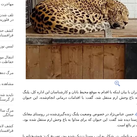
مهاجرت رکوردشکنا
در فلوریدا
قزاقستان
لمس نوزاد
انتقال مو
حفاظت د
مرگ ده‌ها
مشاهده و 
بیان اینکه با اقدام به موقع محیط بانان و کارشناسان این اداره کل، پلنگ
ناپدید شد
 باغ وحش ارم منتقل شد، گفت: با اقدامات درمانی انجام‌شده، این حیوان
از گرسنگ
حسن عباس‌نژاد در خصوص وضعیت پلنگ زنده‌گیری‌شده در روستای مغانک
سالگی
) در نزدیکی این روستا دیده شد گفت: این حیوان که برای مداوا به باغ وحش ارم منتقل شده بود،
ر بالغ است.
قزاقستان
ی و ناتوانی در شکار به این روستا نزدیک شده بود، تصریح کرد: خوشبختانه با