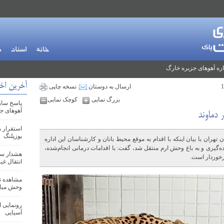
خانه
اسناد
م
ره آهوهای جزیره خارگ
آخرین اخ
ارسال به دوستان
نسخه چاپی
بزرگ نمایی
کوچک نمایی
پاسخ ساز
آهوهای ج
دماوند
یوزپلنگ
ن با بیان اینکه با اقدام به موقع محیط بانان و کارشناسان این اداره
‌گیری و به باغ وحش ارم منتقل شد، گفت: با اقدامات درمانی انجام‌شده،
هشدار سا
رخوردار است.
انتقال غ
مشاهده تو
وحش میا
رونمایی ا
آسیایی