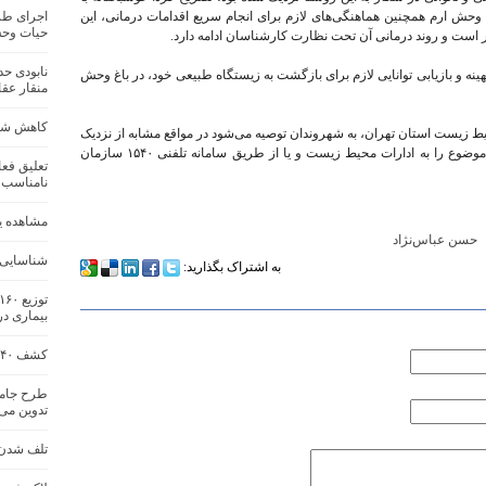
باغ وحش ارم همچنین هماهنگی‌های لازم برای انجام سریع اقدامات درمانی، این
اجرای طر
حیات‌ وح
 است و روند درمانی آن تحت نظارت کارشناسان ادامه دارد.
هینه و بازیابی توانایی لازم برای بازگشت به زیستگاه طبیعی خود، در باغ وحش
منقار عقا
کاهش شکا
زیست استان تهران، به شهروندان توصیه می‌شود در مواقع مشابه از نزدیک
شدن به حیوانات وحشی خودداری کنند و بلافاصله موضوع را به ادارات محیط زیست و یا از طریق سامانه تلفنی ۱۵۴۰ سازمان
نامناسب
مشاهده یک
حسن عباس‌نژاد
شناسایی ۳ گونه جدید زرا
به اشتراک بگذارید:
بیماری د
کشف ۴۰ قطعه قزل‌آلای خال ‌قرمز از صیاد غیرمجاز
طرح جامع
تدوین می
تلف شدن ی