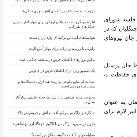
فرسایش خاک در کشور بین ۱۶ تا ۲۵ تن در هکتار است
لزوم انسجام بیشتر در اطفای آتش‌سوزی جنگل‌ها
جلسه شورای
اعزام دو گروه محیط ‌بانان تهرانی برای مهار آتش‌سوزی
جنگل‌های هیرکانی
نگلبان که در
 جان نیروهای
هواپیماهای آب‌پاش ترکیه ای وارد ایران شدند
رایزنی با روسیه و ترکیه برای مهار آتش الیت
تداوم پروازهای اطفای حریق در منطقه جنگلی الیت
ظ جان پرسنل
یک دستور ویژه برای اطفای حریق در چالوس
های حفاظت به
صیانت از منابع طبیعی نیازمند هم‌افزایی دستگاه‌ها و
مشارکت مردمی است
مدیریت منابع طبیعی را با شرایط جدید اقلیمی سازگار
ان به عنوان
سازیم
بیر لازم برای
جنگل‌های زاگرس درگیر آفت و آتش و فرسایش خاک
تحول در مدیریت زاگرس با الگوی «جنگلداری اجتماعی»
مقابله موثر با آفات چگونه امکان‌پذیر است؟