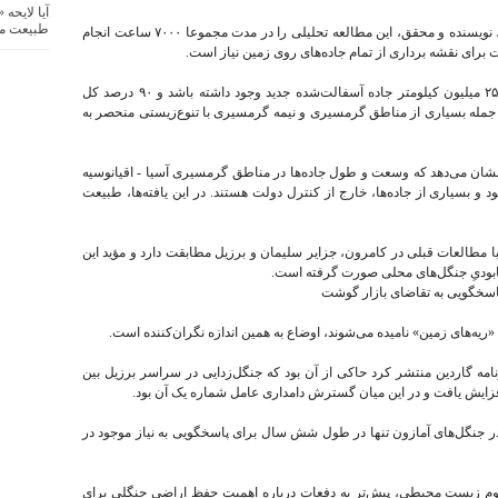
آیا لایحه
طبیعت م
تیمی متشکل از بیش از ۲۰۰ داوطلب آموزش دیده، نویسنده و محقق، این مطالعه تحلیلی را در مدت مجموعا ۷۰۰۰ ساعت انجام
لارنس گفت: انتظار می‌رود تا اواسط قرن، حدود ۲۵ میلیون کیلومتر جاده آسفالت‌شده جدید وجود داشته باشد و ۹۰ درصد کل
جمله بسیاری از مناطق گرمسیری و نیمه گرمسیری با تنوع‌زیستی منحصر به‌
ا نشان می‌دهد که وسعت و طول جاده‌ها در مناطق گرمسیری آسیا - اقیانوسیه
 و بسیاری از جاده‌ها، خارج از کنترل دولت هستند. در این یافته‌ها، طبیعت
 با مطالعات قبلی در کامرون، جزایر سلیمان و برزیل مطابقت دارد و مؤید این
ابودیِ جنگل‌های محلی صورت گرفته است.
اسخگویی به تقاضای بازار گوشت‌
یه‌های زمین» نامیده می‌شوند، اوضاع به همین اندازه نگران‌کننده است.
ه اواسط سال گذشته میلادی (۲۰۲۳) روزنامه گاردین منتشر کرد حاکی از آن بود که جنگل‌زدایی در سراسر برزیل بین
۸۰ میلیون اصله درخت در جنگل‌های آمازون تنها در طول شش سال برای پاسخگویی به نیاز موجود در
 زیست محیطی، پیش‌تر به دفعات درباره اهمیت حفظ اراضیِ جنگلی برای