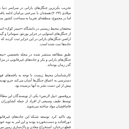
تخریب بکرترین جنگل‌های بارانی در سراسر دنیا 
میلادی (۲۰۲۳) همچنان با سرعتی بی‌امان 
اما در مجموع، منطقه‌ای تقریبا به مساحت کشور 
اراضیِ جنگل‌های بارانی در این جزایر ثبت کردند که
جاده‌ها ثبت شده است.
طبق مطالعه منتشر شده در مجله تخصصیِ «نیچر»،
جنگل‌های بارانی و بکر و جاده‌های غیرقانونی در 
گذر زمان بوده‌اند.
کارشناسان محیط زیست با توجه به یافته‌های فوق 
دسترسی به اعماق جنگل‌ها آسان می‌کند جزو تهدید
پیش از این دست بشر به آنها نرسیده بود.
پروفسور «بیل لارنس» یکی از نویسندگان این مطالعه
توسط طیف وسیعی از افراد از جمله کشاورزان قان
قاچاقچیان مواد ساخته می‌شوند.
وی تاکید کرد: توسعه شبکه این جاده‌های غیرقا
دورافتاده و دست‌نخورده بودند و این امر به نوبه
قطع درختان، استخراج معادن و پاک‌سازی زمین می‌