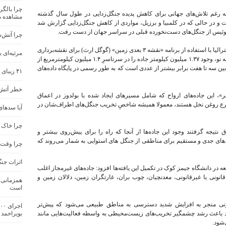
چرا بالگر
به رغم تلاش‌های جهانی برای کاهش پدیده جنگل‌زدایی در طول سال گذشته
مشاهده م
ادامه یافت و در حالی که در کلمبیا و برزیل، مواردی از کاهش جنگل‌زدایی گزارش شد
سوئیس از جنگل‌های دست‌نخورده قبلی در سراسر جهان از دست رفت.
چرا آتش‌
محققان محیط زیستی در دانشگاه «جیمز کوکِ» استرالیا با استفاده از برنامه «نقشه ۳ بعدی زمین» (گوگل ارث) برای نقشه‌برداری
مرثیه‌ای 
از جنگل‌های استوایی در جزایر بورنئو، سوماترا و گینه نو، وجود ۱.۳۷ میلیون کیلومتر جاده را در سرتاسرِ ۱.۴ میلیون کیلومترمربع از
 بین سه تا هفت برابر بیشتر از عددی است که به طور رسمی در پایگاه داده‌های
۴۱ زیبای خفته ایرانی در خلیج فارس
خطر آتش‌
 این جاده‌های ارواح که شامل مسیرهای ایجاد شده با بولدوز در اعماق
مزارع روغن نخل هستند، معمولا همیشه شاخصِ تخریب جنگل‌های اطراف‌شان در
آیا سدهای
چرا خاک 
نتیجه گرفتند وجود این جاده‌ها از آنجا که راه را برای پیش‌روی بیشتر و
های جدی و مستقیم برای مناطقی از جنگل های استوایی‌ به شمار می‌روند که
چرا وقت ب
اثرات جن
 در دانشگاه جیمز کوک در تکمیل این یافته‌ها افزود: جاده‌های غیرمجاز اغلب
ونی یا غیرقانونی، معدنچیان، چوب بران، غارتگران زمین، دلالان زمین و
همزمانی آ
است
نونی منجر به افزایش شدید دسترسی به مناطق طبیعی می‌شود که پیش‌تر
 خود باعث رشد چشمگیر تخریب‌های زیست‌محیطی به واسطه فعالیت‌هایی مانند
بویراحمد
شود.