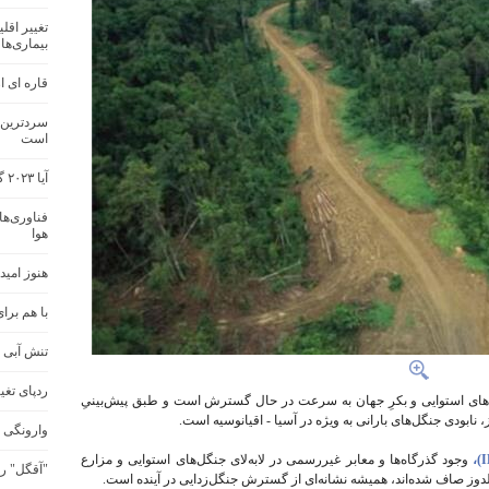
بیماری‌ها
قاره ای از
سردترین ا
است
آیا ۲۰۲۳ گرم‌ترین سال در تاریخ جهان خواهد بود؟
فناوری‌ها
هوا
هنوز امیدی
با هم برا
تنش آبی 
ردپای تغی
‌های استوایی و بکرِ جهان به سرعت در حال گسترش است و طبق پیش‌بینیِ
نابودی جنگل‌های بارانی به ویژه در آسیا - اقیانوسیه است.
وارونگی 
وجود گذرگاه‌ها و معابر غیررسمی در لابه‌لای جنگل‌های استوایی و مزارع
"آقگل" را
لدوز صاف شده‌اند، همیشه نشانه‌ای از گسترش جنگل‌زدایی در آینده است.