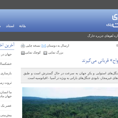
خانه
اسناد
م
ره آهوهای جزیره خارگ
آخرین اخب
ارسال به دوستان
نسخه چاپی
بزرگ نمایی
کوچک نمایی
جهان در 
ح» قربانی می‌گیرند
خشکسالی ب
 جنگل‌های استوایی و بکرِ جهان به سرعت در حال گسترش است و طبق
بازسازی ز
ای غیرمجاز، نابودی جنگل‌های بارانی به ویژه در آسیا - اقیانوسیه است.
ثروت زمین
ما انسان‌
جهان ماد
عصر یک ان
پیش‌بینی 