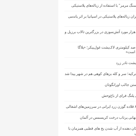
گ مرمر" با استفاده از زباله‌های پلاستیکی
ن زباله‌های پلاستیکی در اسپانیا بر اثر پاندمی
یش از ۲ هزار مورد آتش‌سوزی در بزرگترین تالاب برزیل و
د کیلومتری لاک‌پشت غول‌پیکر؛ «پلاگا
است»
پشت نادر زرد
ترکیه؛ سر و کله بزهای کوهی هم در شهر پیدا شد
 جالب اورانگوتان
 پلنگ فرای از باغ‌وحش
هانی پرتاب درخت کریسمس در آلمان
ان دهنده از آب شدن یخ های قطبی همزمان با