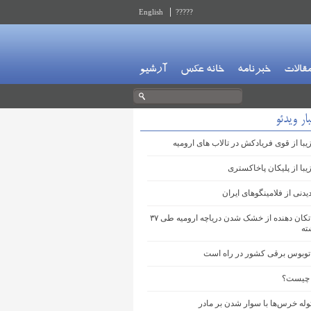
English
?????
قالات
خبرنامه
خانه عکس
آرشیو
ار ویدئو
با از قوی فریادکش در تالاب های ارومیه
با از پلیکان پاخاکستری
دنی از فلامینگوهای ایران
تصاویری تکان دهنده از خشک شدن دریاچه ارومیه طی ۳۷
ته
توبوس برقی کشور در راه است
 چیست؟
وله خرس‌ها با سوار شدن بر مادر