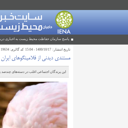
پاسخ سازمان حفاظت محیط زیست به اخباری دربا
تاریخ انتشار::
1400/10/17 - 15:04
کد گالری
: 19634
مستندی دیدنی از فلامینگوهای ایران
این پرندگان اجتماعی اغلب در دسته‌های چندصد یا