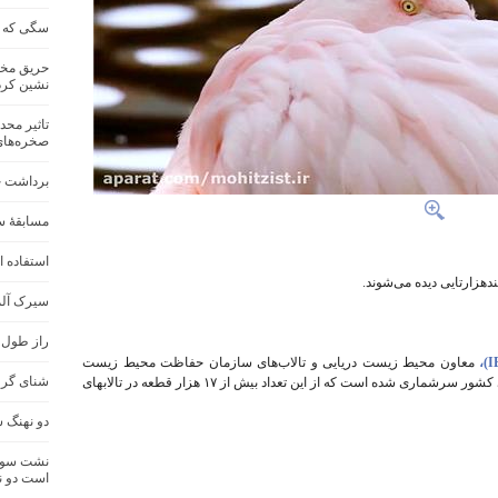
سگی که غ
حریق مخاز
نشین کرد
تاثیر محد
صخره‌های
برداشت خا
مسابقهٔ 
استفاده ا
دهزارتایی دیده می‌شوند.
سیرک آلم
راز طول ع
معاون محیط زیست دریایی و تالاب‌های سازمان حفاظت محیط زیست
شنای گروهیِ۳۰۰ دلفین در سوا
گفت: بیش از ۶۳ هزار فلامینگوی بزرگ در تالاب‌های کشور سرشماری شده است که از این تعداد بیش از ۱۷ هزار قطعه در تالابهای
دو نهنگ‌ 
نشت سوخت
است دو ن