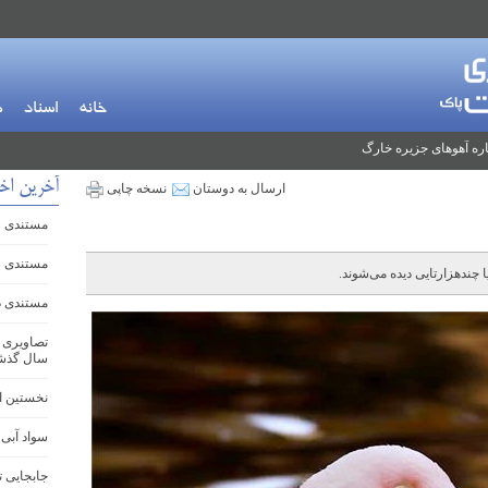
خانه
اسناد
م
ره آهوهای جزیره خارگ
آخرین اخب
ارسال به دوستان
نسخه چاپی
مستندی زی
مستندی زی
 چندهزارتایی دیده می‌شوند.
مستندی دی
سال گذش
نخستین ا
سواد آبی
جابجایی ت