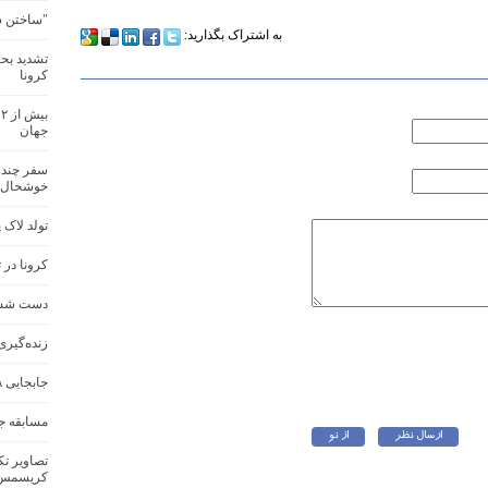
"ساختن سن
به اشتراک بگذارید:
تشدید بحرا
کرونا
ب
جهان
سفر چند ص
خوشحال 
تولد لاک 
کرونا در 
دست شستن
زنده‌گیری
جابجایی ۸ قلاده گوزن زرد ایرانی در سرزمین‌های اشغالی
مسابقه ج
تصاویر تک
کریسمس