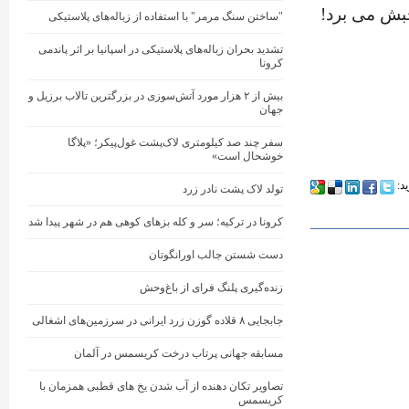
حبش می برد!
"ساختن سنگ مرمر" با استفاده از زباله‌های پلاستیکی
تشدید بحران زباله‌های پلاستیکی در اسپانیا بر اثر پاندمی
کرونا
بیش از ۲ هزار مورد آتش‌سوزی در بزرگترین تالاب برزیل و
جهان
سفر چند صد کیلومتری لاک‌پشت غول‌پیکر؛ «پلاگا
خوشحال است»
ید:
تولد لاک پشت نادر زرد
کرونا در ترکیه؛ سر و کله بزهای کوهی هم در شهر پیدا شد
دست شستن جالب اورانگوتان
زنده‌گیری پلنگ فرای از باغ‌وحش
جابجایی ۸ قلاده گوزن زرد ایرانی در سرزمین‌های اشغالی
مسابقه جهانی پرتاب درخت کریسمس در آلمان
تصاویر تکان دهنده از آب شدن یخ های قطبی همزمان با
کریسمس