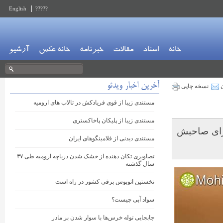
English
?????
خانه
اسناد
مقالات
خبرنامه
خانه عکس
آرشیو
آخرین اخبار ویدئو
ن
نسخه چاپی
مستندی زیبا از قوی فریادکش در تالاب های ارومیه
مستندی زیبا از پلیکان پاخاکستری
برای صاحبش
مستندی دیدنی از فلامینگوهای ایران
تصاویری تکان دهنده از خشک شدن دریاچه ارومیه طی ۳۷
سال گذشته
نخستین اتوبوس برقی کشور در راه است
سواد آبی چیست؟
جابجایی توله خرس‌ها با سوار شدن بر مادر