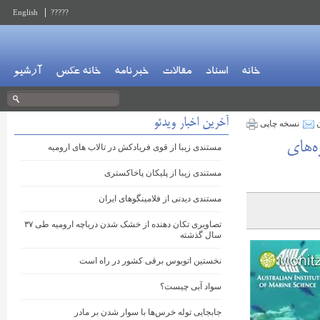
English
?????
خانه
اسناد
مقالات
خبرنامه
خانه عکس
آرشیو
آخرین اخبار ویدئو
ن
نسخه چاپی
ه‌های
مستندی زیبا از قوی فریادکش در تالاب های ارومیه
مستندی زیبا از پلیکان پاخاکستری
مستندی دیدنی از فلامینگوهای ایران
تصاویری تکان دهنده از خشک شدن دریاچه ارومیه طی ۳۷
سال گذشته
نخستین اتوبوس برقی کشور در راه است
سواد آبی چیست؟
جابجایی توله خرس‌ها با سوار شدن بر مادر