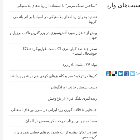
سیب‌های وارد
"ساختن سنگ مرمر" با استفاده از زباله‌های پلاستیکی
تشدید بحران زباله‌های پلاستیکی در اسپانیا بر اثر پاندمی
کرونا
بیش از ۲ هزار مورد آتش‌سوزی در بزرگترین تالاب برزیل و
جهان
سفر چند صد کیلومتری لاک‌پشت غول‌پیکر؛ «پلاگا
خوشحال است»
تولد لاک پشت نادر زرد
ید:
کرونا در ترکیه؛ سر و کله بزهای کوهی هم در شهر پیدا شد
دست شستن جالب اورانگوتان
زنده‌گیری پلنگ فرای از باغ‌وحش
جابجایی ۸ قلاده گوزن زرد ایرانی در سرزمین‌های اشغالی
مسابقه جهانی پرتاب درخت کریسمس در آلمان
تصاویر تکان دهنده از آب شدن یخ های قطبی همزمان با
کریسمس