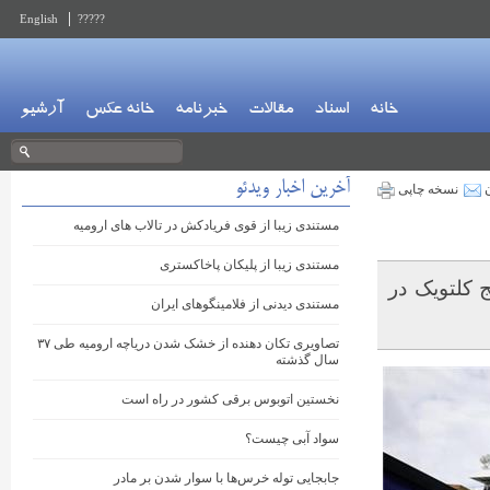
English
?????
خانه
اسناد
مقالات
خبرنامه
خانه عکس
آرشیو
آخرین اخبار ویدئو
ن
نسخه چاپی
مستندی زیبا از قوی فریادکش در تالاب های ارومیه
مستندی زیبا از پلیکان پاخاکستری
ر خلیج کلتویک در
مستندی دیدنی از فلامینگوهای ایران
تصاویری تکان دهنده از خشک شدن دریاچه ارومیه طی ۳۷
سال گذشته
نخستین اتوبوس برقی کشور در راه است
سواد آبی چیست؟
جابجایی توله خرس‌ها با سوار شدن بر مادر