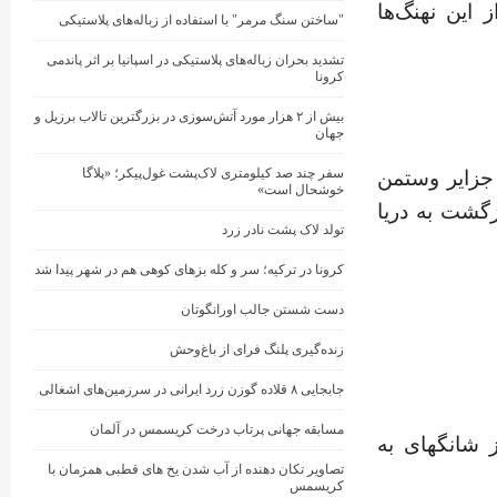
ز این نهنگ‌ها
"ساختن سنگ مرمر" با استفاده از زباله‌های پلاستیکی
تشدید بحران زباله‌های پلاستیکی در اسپانیا بر اثر پاندمی
کرونا
بیش از ۲ هزار مورد آتش‌سوزی در بزرگترین تالاب برزیل و
جهان
سفر چند صد کیلومتری لاک‌پشت غول‌پیکر؛ «پلاگا
 جزایر وستمن
خوشحال است»
زگشت به دریا
تولد لاک پشت نادر زرد
کرونا در ترکیه؛ سر و کله بزهای کوهی هم در شهر پیدا شد
دست شستن جالب اورانگوتان
زنده‌گیری پلنگ فرای از باغ‌وحش
جابجایی ۸ قلاده گوزن زرد ایرانی در سرزمین‌های اشغالی
مسابقه جهانی پرتاب درخت کریسمس در آلمان
ی از شانگهای به
تصاویر تکان دهنده از آب شدن یخ های قطبی همزمان با
کریسمس