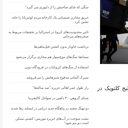
سگی که غذای صاحبش را از دلیوری می گیرد!
حریق مخازن شیمیایی یک کارخانه مردم لوئیزیانا را خانه
نشین کرد
تاثیر محدودیت‌های کرونا در استرالیا بر تحقیقات مربوط به
صخره‌های مرجانی
برداشت خاویار بدون کشتن فیل‌ماهی‌ها
مسابقهٔ سگ‌های موج‌سوار هم مجازی برگزار می‌شود
استفاده از سگ‌های کرونایاب در فرودگاه دوبی
سیرک آلمانی مدفوع شیرهایش را می‌فروشد
 در خلیج کلتویک در
راز طول عمر اهالی جزیره "صد ساله‌ها"
شنای گروهیِ۳۰۰ دلفین در سواحل کالیفرنیا
دو نهنگ‌ سفید در پناهگاه جدید دریایی در ایسلند رها شدند
نشت سوخت در آب‌های جزیره موریس؛ کشتی ممکن
است دو نیم شود!