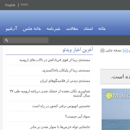
English
?????
خانه
اسناد
مقالات
خبرنامه
خانه عکس
آرشیو
آخرین اخبار ویدئو
ن
نسخه چاپی
مستندی زیبا از قوی فریادکش در تالاب های ارومیه
مستندی زیبا از پلیکان پاخاکستری
ده است.
مستندی دیدنی از فلامینگوهای ایران
تصاویری تکان دهنده از خشک شدن دریاچه ارومیه طی ۳۷
سال گذشته
نخستین اتوبوس برقی کشور در راه است
سواد آبی چیست؟
جابجایی توله خرس‌ها با سوار شدن بر مادر