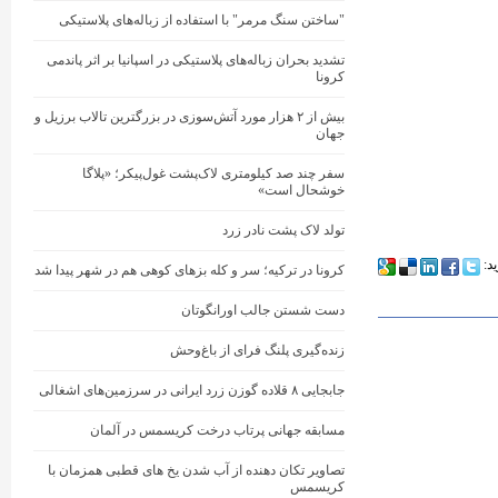
"ساختن سنگ مرمر" با استفاده از زباله‌های پلاستیکی
تشدید بحران زباله‌های پلاستیکی در اسپانیا بر اثر پاندمی
کرونا
بیش از ۲ هزار مورد آتش‌سوزی در بزرگترین تالاب برزیل و
جهان
سفر چند صد کیلومتری لاک‌پشت غول‌پیکر؛ «پلاگا
خوشحال است»
تولد لاک پشت نادر زرد
ید:
کرونا در ترکیه؛ سر و کله بزهای کوهی هم در شهر پیدا شد
دست شستن جالب اورانگوتان
زنده‌گیری پلنگ فرای از باغ‌وحش
جابجایی ۸ قلاده گوزن زرد ایرانی در سرزمین‌های اشغالی
مسابقه جهانی پرتاب درخت کریسمس در آلمان
تصاویر تکان دهنده از آب شدن یخ های قطبی همزمان با
کریسمس