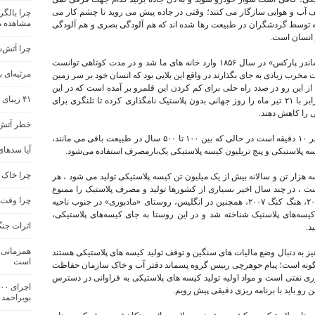
ف آب و هوایی سازگار می کنند؛ وقتی در جاده پیش می روید تا چشم کار می
چرا بالگر
مشاهده م
که توسط گردشگران در طبیعت رها شده اند که هم آلودگی بصری و هم آلودگی
 انسان است.
چرا آتش‌
کیسه‌های پلاستیکی برای اولین بار با اختراع «الکساندر پارکس» در سال ۱۸۵۶ وارد خانه های ما شد و در مدت کوتاهی توانست
مرثیه‌ای 
مخرب زیادی به جای بگذارند در واقع این بلایی بود که انسان خود بر سر زمین
از این رو در صدد راه حلی برای کم کردن این قلمرو بر آمده است که در این
۴۱ زیبای خفته ایرانی در خلیج فارس
راستا سازمان ملل در سال ۱۹۷۴ روز ۱۱ جولای برابر با ۲۱ تیر ماه را روز جهانی بدون پلاستیک نامگذاری کرده تا تلنگری برای
 را کاهش دهند.
خطر آتش‌
عمر مصرف هر کیسه پلاستیکی به‌ طور متوسط زیر ۱۰ دقیقه است در حالی که بین ۱۰۰ تا ۵۰۰ سال در طبیعت باقی می مانند،
آیا سدهای
یسه پلاستیکی و پنج تریلیون کیسه پلاستیکی یک‌بارمصرف استفاده می‌شود.
چرا خاک 
هزار تن و سالانه بیش از یک میلیون تن کیسه پلاستیکی تولید می شود ، هر
است ، در چند سال اخیر بسیاری از کشورها تولید و مصرف پلاستیک را ممنوع
چرا وقت ب
کرده اند از جمله بنگلادش در سال ۲۰۰۲، بوتان ۲۰۰۷، هنگ کنگ ۲۰۰۷، همچنین در انگلیس، روستای «مادبوری» در جنوب ناحیه
سه‌های پلاستیک شناخته شد و در این روستا به جای کیسه‌های پلاستیکی،‌
اثرات جن
د.
همزمانی آ
یک نیز به دنبال وضع مالیات های سنگین و توقف تولید کیسه های پلاستیکی هستند
است
عیت چگونه است؛ پیام جوهرچی رییس گروه پسماند دفتر آب و خاک سازمان حفاظت
 نفتی است و مواد اولیه تولید کیسه های پلاستیکی به فراوانی در دسترس
 باید با برنامه ریزی دقیقی پیش رویم.
بویراحمد