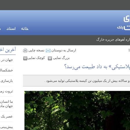
خانه
اسناد
م
ره آهوهای جزیره خارگ
آخرین اخب
ارسال به دوستان
نسخه چاپی
بزرگ نمایی
کوچک نمایی
جهان در 
استیکی» به داد طبیعت می‌رسد؟
خشکسالی ب
و سالانه بیش از یک میلیون تن کیسه پلاستیکی تولید می‌شود .
بازسازی ز
ثروت زمین
ما انسان‌
جهان ماد
عصر یک ان
پیش‌بینی 