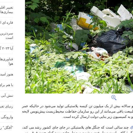
بیماری‌ها
قاره ای از
سردترین ا
است
آیا ۲۰۲۳ گرم‌ترین سال در تاریخ جهان خواهد بود؟
فناوری‌ها
هوا
هنوز امیدی
با هم برا
تنش آبی 
و سالانه بیش از یک میلیون تن کیسه پلاستیکی تولید می‌شود در حالیکه عمر
ردپای تغی
ها سال در طبیعت باقی می‌مانند از این رو سازمان حفاظت محیط‌زیست پیش‌نویس لایحه
 به کمیسیون زیر بنایی دولت ارسال کرده است.
وارونگی 
چند سالی است که جنگل های پلاستیکی در جای جای کشور رشد می کند،
"آقگل" را
کی؛ کافی است سوار خودرو شوید و به دل جاده بزنید کدام جهت فرقی نمی