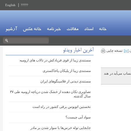
English
?????
خانه
اسناد
مقالات
خبرنامه
خانه عکس
آرشیو
آخرین اخبار ویدئو
ن
نسخه چاپی
مستندی زیبا از قوی فریادکش در تالاب های ارومیه
مستندی زیبا از پلیکان پاخاکستری
ی نادر به حساب می‌آید در هند
مستندی دیدنی از فلامینگوهای ایران
تصاویری تکان دهنده از خشک شدن دریاچه ارومیه طی ۳۷
سال گذشته
نخستین اتوبوس برقی کشور در راه است
سواد آبی چیست؟
جابجایی توله خرس‌ها با سوار شدن بر مادر