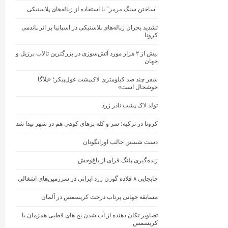
"ساختن سنگ مرمر" با استفاده از زباله‌های پلاستیکی
تشدید بحران زباله‌های پلاستیکی در اسپانیا بر اثر پاندمی
کرونا
بیش از ۲ هزار مورد آتش‌سوزی در بزرگترین تالاب برزیل و
جهان
سفر چند صد کیلومتری لاک‌پشت غول‌پیکر؛ «پلاگا
خوشحال است»
تولد لاک پشت نادر زرد
کرونا در ترکیه؛ سر و کله بزهای کوهی هم در شهر پیدا شد
دست شستن جالب اورانگوتان
زنده‌گیری پلنگ فرای از باغ‌وحش
جابجایی ۸ قلاده گوزن زرد ایرانی در سرزمین‌های اشغالی
مسابقه جهانی پرتاب درخت کریسمس در آلمان
تصاویر تکان دهنده از آب شدن یخ های قطبی همزمان با
کریسمس