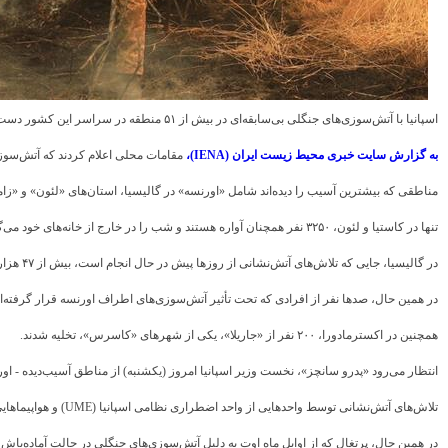
اسپانیا با آتش‌سوزی‌های جنگلی بی‌سابقه‌ای در بیش از ۵۱ منطقه در سراسر این کشور دست‌وپنجه نرم می‌کند و این وضعیت بیش از ۴۰۰۰ نفر از ساکنان را مجبور کرده تا شب را در فضای باز بگذرانند.
به گزارش سایت خبری محیط زیست ایران (IENA)،
مقامات محلی اعلام کردند که آتش‌سوزی‌های جنگلی در حداقل ۲۵ منطقه در «کاستیا و لئون»، ۱۴ منطقه در «گالیسیا»، ۱۲ من
مناطقی که بیشترین آسیب را دیده‌اند شامل «اورنسه» در گالیسیا، استان‌های «لئون» و «زا
تنها در کاستیا و لئون، ۳۲۵۰ نفر همچنان آواره هستند و شب را در خارج از خانه‌های خود می‌گذرانند.
در گالیسیا، جایی که تلاش‌های آتش‌نشانی از روزها پیش در حال انجام است، بیش از ۴۷ هزار هکتار زمین در حال حاضر سوخته است.
در همین حال، صدها نفر از افرادی که تحت تأثیر آتش‌سوزی‌های اطراف اورنسه قرار گرفته‌ان
همچنین در اکسترمادورا، ۲۰۰ نفر از «جاریلا»، یکی از شهرهای «کاسرس»، تخلیه شدند.
انتظار می‌رود «پدرو سانچز»، نخست وزیر اسپانیا امروز (یکشنبه) از مناطق آسیب‌دیده - اورنس
تلاش‌های آتش‌نشانی توسط واحدهایی از واحد اضطراری نظامی اسپانیا (UME) و هواپیماهایی که توسط اتحادیه اروپا ارائه شده است، پشتیبانی می‌شود.
در همین حال، پرتغال که از اوایل ماه اوت به دلیل آتش‌سوزی‌های جنگلی در حالت آماده‌باش بوده است، در حال حاضر در ۷۸ مکا