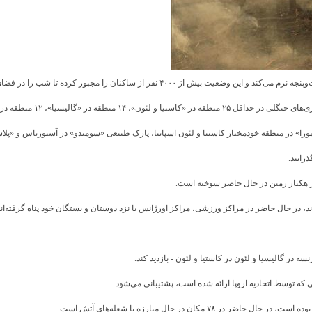
طقه در «آستوریاس» و چندین منطقه دیگر در منطقه «اکسترمادورا» ادامه دارد.
مورا» در منطقه خودمختار کاستیا و لئون اسپانیا، پارک طبیعی «سومیدو» در آستوریاس و «پلا
د، در حال حاضر در مراکز ورزشی، مراکز اورژانس یا نزد دوستان و بستگان خود پناه گرفته‌اند
ه در گالیسیا و لئون در کاستیا و لئون - بازدید کند.
ن در حال مبارزه با شعله‌های آتش است.