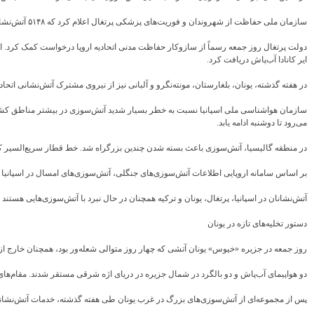
سازمان ملی حفاظت از شهروندان و فوریت‌های پزشکی پرتغال اعلام کرد که ۵۱۴۸ آتش‌نشان در سراسر این کشور در عملیات اطفای حریق مشارکت دارند و ۴۲ هواپیما و ۳۰۵ وسیله نقلیه زمینی از آنها پشتیبانی می‌کنند.
دولت پرتغال روز جمعه رسماً از سازوکار حفاظت مدنی اتحادیه اروپا درخواست کمک کرد. این ن
ایر کانادا آب‌پاش دریافت کرد.
در هفته گذشته، یونان، بلغارستان، مونته‌نگرو و آلبانی نیز از نیروی مشترک آتش‌نشانی اتحا
می‌رود تا دوشنبه ادامه یابد.
در منطقه گالیسیا، آتش‌سوزی باعث بسته شدن چندین بزرگراه شد. خط قطار سریع‌السیر که ا
بر اساس سامانه اروپایی اطلاعات آتش‌سوزی‌های جنگلی، آتش‌سوزی‌های امسال در اسپانیا تاکنون ۱۵۸ هزار هکتار زمین را سوزانده‌اند؛ مساحتی تقریباً برابر با کل منطق
آتش‌نشانان در اسپانیا، پرتغال، یونان و ترکیه همچنان در حال نبرد با آتش‌سوزی‌هایی هستند
دستور تخلیه‌های تازه در یونان
روز جمعه در جزیره «خیوس» یونان آتشی که چهار روز متوالی شعله‌ور بود، همچنان خارج ا
دو هواپیمای آب‌پاش و دو بالگرد در شمال جزیره در دریای اژه شرقی مستقر شدند. مقام‌ه
پس از مجموعه‌ای از آتش‌سوزی‌های بزرگ در غرب یونان طی هفته گذشته، خدمات آتش‌نشانی