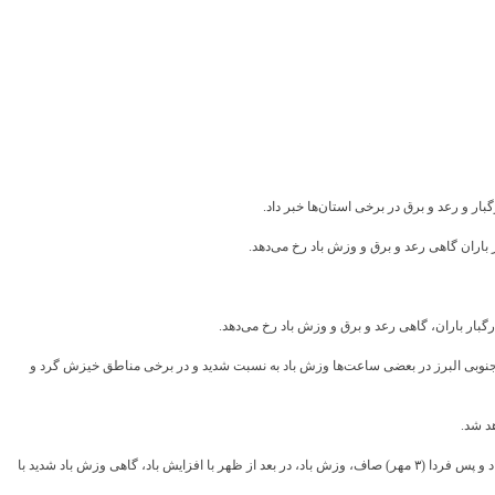
 باران گاهی رعد و برق و وزش باد رخ می‌دهد.
ی جنوبی البرز در بعضی ساعت‌ها وزش باد به نسبت شدید و در برخی مناطق خیزش گرد و
د شد.
او درباره وضعیت جوی تهران طی دو روز آینده گفت: آسمان تهران فردا (۲ مهر) صاف، وزش باد در بعد از ظهر با افزایش ابر و افزایش باد با حداقل و حداکثر دمای ۲۲ و ۳۳ درجه سانتیگراد و پس فردا (۳ مهر) صاف، وزش باد، در بعد از ظهر با افزایش باد، گاهی وزش باد شدید با