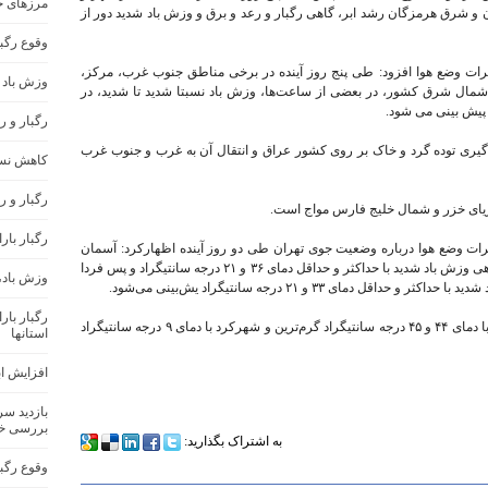
مرزهای ج
و شرق هرمزگان رشد ابر، گاهی رگبار و رعد و برق و وزش باد شدید دور از
وقوع رگب
ات وضع هوا افزود: طی پنج روز آینده در برخی مناطق جنوب غرب، مرکز،
وزش باد 
و شمال شرق کشور، در بعضی از ساعت‌ها، وزش باد نسبتا شدید تا شدید، در
یش بینی می شود.
رگبار و 
گیری توده گرد و خاک بر روی کشور عراق و انتقال آن به غرب و جنوب غرب
کاهش نسب
رگبار و ر
ریای خزر و شمال خلیج فارس مواج است.
رگبار بار
ات وضع هوا درباره وضعیت جوی تهران طی دو روز آینده اظهارکرد: آسمان
تهران فردا (۴ تیر) صاف تا کمی ابری و وزش باد گاهی وزش باد شدید با حداکثر و حداقل دمای ۳۶ و ۲۱ درجه سانتیگراد و پس فردا
وزش باد،
رگبار با
ضیاییان در پایان گفت: طی فردا و پس فردا اهواز با دمای ۴۴ و ۴۵ درجه سانتیگراد گرم‌ترین و شهرکرد با دمای ۹ درجه سانتیگراد
استانها
افزایش اب
بازدید س
بررسی خ
به اشتراک بگذارید:
وقوع رگب