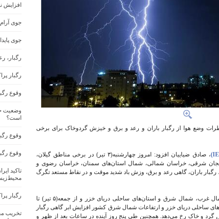
افزایش ن
جوی آرام
جوی پاید
رگبار، ر
رگبار پرا
وقوع رگب
وضعیت جو
است؟
رات وضع هوا از رگبار باران و رعد و برق و خیزش گردوخاک برای برخی
وقوع رگبا
وقوع رگب
، صادق ضیاییان افزود: امروز چهارشنبه(۳ تیر) در برخی مناطق گیلان،
ذربایجان شرقی، خراسان شمالی، شمال استان‌های سمنان، خراسان رضوی و
تاکید ایر
، رگبار باران، گاهی رعد و برق، وزش باد شدید موقت و در نقاط مستعد تگرگ
محیط‌زیس
رگبار پرا
وی ادامه داد: پنجشنبه(۴ تیر) در برخی مناطق شمال غرب، شمال شرق و استان‌های ساحلی دریای خزر و از جمعه(۵ تیر) تا
ستان‌های ساحلی دریای خزر و ارتفاعات شمال شرق کشور افزایش ابر گاهی رگبار
تخریب مح
گرد و خاک رخ می‌دهد. همچنین طی پنج روز آینده در ساعات بعد از ظهر و