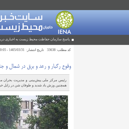
پاسخ سازمان حفاظت محیط زیست به اخباری دربا
کد مطلب:
33638
تاریخ انتشار:
1405/03/31 - 10:05
وقوع رگبار و رعد و برق در شمال و ج
رئیس مرکز ملی پیش‌بینی و مدیریت بحران م
همچنین وزش باد شدبد و طوفان شن در زابل خبر 