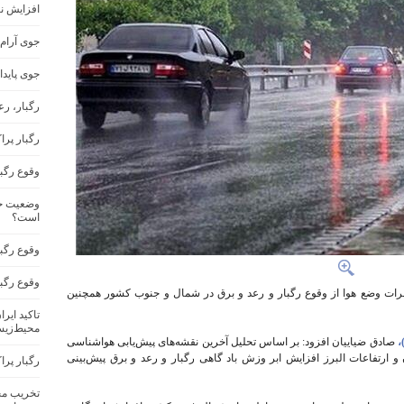
افزایش ن
جوی آرام
جوی پاید
رگبار، ر
رگبار پرا
وقوع رگب
وضعیت جو
است؟
وقوع رگبا
وقوع رگب
ات وضع هوا از وقوع رگبار و رعد و برق در شمال و جنوب کشور همچنین
تاکید ایر
محیط‌زیس
صادق ضیاییان افزود: بر اساس تحلیل آخرین نقشه‌های پیش‌یابی هواشناسی
و ارتفاعات البرز افزایش ابر وزش باد گاهی رگبار و رعد و برق پیش‌بینی
رگبار پرا
تخریب مح