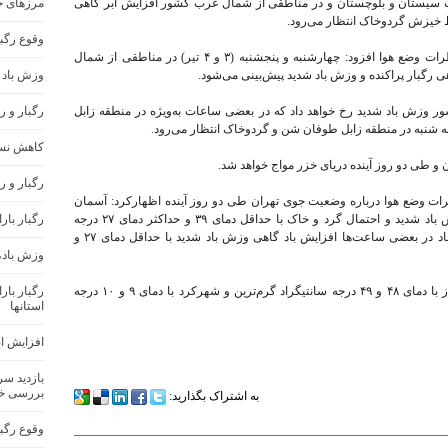
) در برخی نقاط جنوب سیستان و بلوچستان و در مناطقی از شمال غرب کشور افزایش ابر گاهی
مرزهای ج
ط خیزش گردوخاک انتظار می‌رود.
وقوع رگب
رئیس مرکز ملی پیش‌بینی و مدیریت بحران مخاطرات وضع هوا افزود: چهارشنبه و پنجشنبه (۳ و ۴ تیر) در مناطقی از شمال
 رگبار پراکنده و وزش باد شدید پیش‌بینی می‌شود.
وزش باد 
شور وزش باد شدید رخ خواهد داد که در بعضی ساعات به‌ویژه در منطقه زابل
رگبار و 
شنبه در منطقه زابل طوفان شن و گردوخاک انتظار می‌رود.
کاهش نسب
 و طی دو روز آینده دریای خزر مواج خواهد شد.
رگبار و ر
ات وضع هوا درباره وضعیت جوی تهران طی دو روز آینده اظهارکرد: آسمان
تهران فردا (اول تیر) صاف و وزش باد گاهی وزش باد شدید و احتمال گرد و خاک با حداقل دمای ۳۹ و حداکثر دمای ۲۷ درجه
رگبار بار
سانتیگراد و طی سه شنبه (۲ تیر) صاف و وزش باد در بعضی ساعت‌ها افزایش باد گاهی وزش باد شدید با حداقل دمای ۲۷ و
وزش باد،
ضیاییان در پایان گفت: طی فردا و پس فردا اهواز با دمای ۴۸ و ۴۹ درجه سانتیگراد گرم‌ترین و شهرکرد با دمای ۹ و ۱۰ درجه
رگبار با
استانها
افزایش اب
بازدید س
بررسی خ
به اشتراک بگذارید:
وقوع رگب