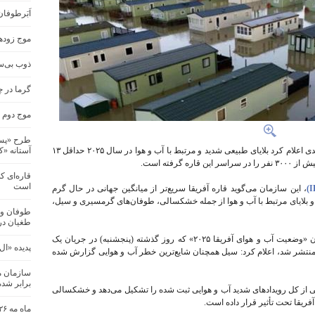
اَبَرطوفا
موج زودهن
ذوب بی‌س
گرما در چند ش
موج دوم گ
طرح «پسما
سازمان جهانی هواشناسی (WMO) در گزارش جدیدی اعلام کرد بلایای طبیعی شدید و مرتبط با آب و هوا در سال ۲۰۲۵ حداقل ۱۳
آستانه «کاپ
 گرفته است.
قاره‌ای ک
است
، این سازمان می‌گوید قاره آفریقا سریع‌تر از میانگین جهانی در حال گرم
و بلایای مرتبط با آب و هوا از جمله خشکسالی، طوفان‌های گرمسیری و سیل،
طوفان و 
طغیان در
سازمان جهانی هواشناسی در گزارشی تحت عنوان «وضعیت آب و هوای آفریقا ۲۰۲۵» که روز گذشته (پنجشنبه) در جریان یک
پدیده «ال
منتشر شد، اعلام کرد: سیل همچنان شایع‌ترین خطر آب و هوایی گزارش شده
برابر شد
می از کل رویدادهای شدید آب و هوایی ثبت شده را تشکیل می‌دهد و خشکسالی