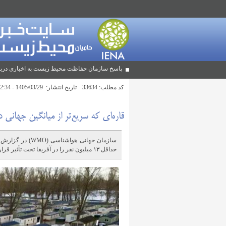
پاسخ سازمان حفاظت محیط زیست به اخباری دربا
کد مطلب:
33634
تاریخ انتشار:
1405/03/29 - 12:34
قاره‌ای که سریع‌تر از میانگین جهان
حداقل ۱۳ میلیون نفر را در آفریقا تحت تأثیر قرار داده و جان بیش از ۳۰۰۰ نفر را در سراسر این قاره گرفته است.