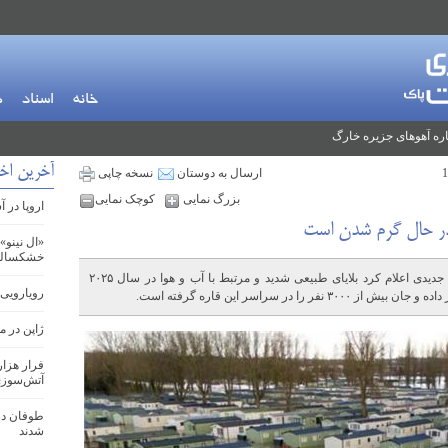
خانه
اسناد
م
ره آهوهای جزیره خارگ
آخرین اخب
ارسال به دوستان
نسخه چاپی
بزرگ نمایی
کوچک نمایی
اروپا در 
ی در حال گرم شدن است
«ال نینو»
خشکسالی 
سازمان جهانی هواشناسی (WMO) در گزارش جدیدی اعلام کرد بلایای طبیعی شدید و مرتبط با آب و هوا در سال ۲۰۲۵
رویارویی 
ژاپن در 
فرار هزار
آتش‌سوزی
طوفان در
شدند