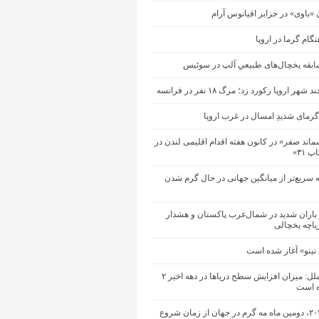
ن «باوی» در جزایر اقیانوس آرام
گام گرما در اروپا
ابقه یخچال‌های طبیعیِ آلپ در سوئیس
هر اروپا رکورد زد؛ مرگ ۱۸ نفر در فرانسه
رمای شدیدِ امسال در غرب اروپا
ند صفر» در کانون هفته اقدام اقلیمی لندن در
 ۳۱»
ه سریع‌تر از میانگین جهانی در حال گرم شدن
باران شدید در شمال‌غرب پاکستان و هشدار
یاچه یخچالی
 نینو» آغاز شده است
سازمان ملل: میزان افزایش سطح دریاها در دهه اخیر ۲
ه است
ماه مه ۲۰۲۶، دومین ماه مه گرم در جهان از زمان شروع