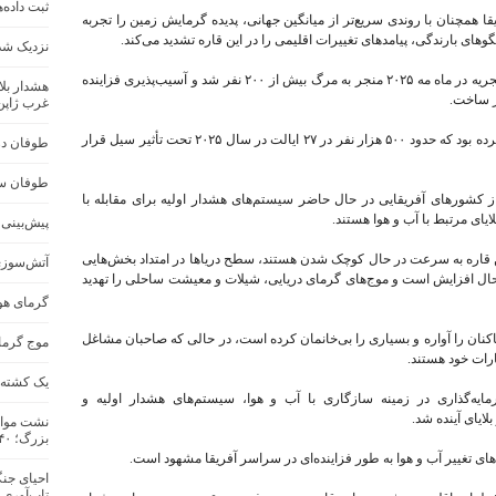
ثبت داده‌
همچنان با روندی سریع‌تر از میانگین جهانی، پدیده گرمایش زمین را تجربه
گوهای بارندگی، پیامدهای تغییرات اقلیمی را در این قاره تشدید می‌کند.
نزدیک شد
در این گزارش همچنین آمده است سیل شدید در نیجریه در ماه مه ۲۰۲۵ منجر به مرگ بیش از ۲۰۰ نفر شد و آسیب‌پذیری فزاینده
هشدار بلا
ار ساخت.
غرب ژاپن
آژانس ملی مدیریت بحران منطقه (NEMA) اعلام کرده بود که حدود ۵۰۰ هزار نفر در ۲۷ ایالت در سال ۲۰۲۵ تحت تأثیر سیل قرار
طوفان در 
طوفان سه
 WMO اعلام کرد تنها حدود ۴۰ درصد از کشورهای آفریقایی در حال حاضر سیستم‌های هشدار اولیه برای مقابله با
ایای مرتبط با آب و هوا هستند.
پیش‌بینی س
ن قاره به سرعت در حال کوچک شدن هستند، سطح دریاها در امتداد بخش‌هایی
آتش‌سوزی
 حال افزایش است و موج‌های گرمای دریایی، شیلات و معیشت ساحلی را تهدید
گرمای هو
نان را آواره و بسیاری را بی‌خانمان کرده است، در حالی که صاحبان مشاغل
موج گرما در ج
ات خود هستند.
یک کشته و ۱۷ مفقود در اثر سیل در جنو
یه‌گذاری در زمینه سازگاری با آب و هوا، سیستم‌های هشدار اولیه و
یای آینده شد.
نشت مواد
بزرگ؛ ۴۰ هزار نفر تخلیه شدند
ی تغییر آب و هوا به طور فزاینده‌ای در سراسر آفریقا مشهود است.
احیای جنگ
تاب‌آوری 