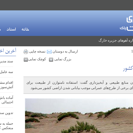
خانه
اسناد
م
ره آهوهای جزیره خارگ
آخرین اخب
ارسال به دوستان
نسخه چاپی
بزرگ نمایی
کوچک نمایی
سند مدیری
کشور
سه عامل 
ان منابع طبیعی و آبخیزداری گفت: استفاده نامتوازن از طبیعت برای
اقدام مش
آتش‌سوزی
ای برخی از طرح‌های عمرانی موجب بیابانی شدن اراضی کشور می‌شود.
آماده باش
احتمالی
تدوین سند ج
حمله به س
منعکس کر