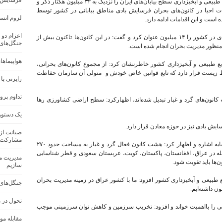
فرسایش خاک در ک
معاون آبخیزداری، امور مراتع و بیابان سازمان منابع طبیعی و آبخیزداری سطح بیابان‌های ایران را نزدیک به ۳۲ میلیون هکتار ذکر و
ز ۷ میلیون هکتار عملیات احیا در کانون‌های بحران فرسایش بادی مناطق بیابانی در کشور توسط
لزوم انس
است و این اقدامات ادامه دارد.
اعزام دو 
وی سطح کانون‌های بحرانی ناشی از فرسایش بادی در کشور را ۱۴ میلیون عنوان کرد و گفت: در این کانون‌ها تاکنون بیش از
جنگل‌های
هواپیماها
نابع طبیعی و آبخیزداری کشور خاطرنشان کرد: از مجموع کانون‌های بحرانی،
رگانه محیط زیست قرار دارد که تابع قوانین خاص خودش و متولی آن سازمان حفاظت
رایزنی با
تداوم پرو
 کانون‌های گرد و غبار تبدیل شده‌اند، اظهارکرد: سطح اراضی کشاورزی رها
یک دستور
صیانت از 
مشارکت 
وی به کانون‌های فرسایش بادی در کشورهای همسایه اشاره و اظهار کرد: هشت کانون فعال گرد و غبار به مساحت حدود ۲۷۰
له در عراق، افغانستان، پاکستان، کویت، عربستان سعودی و قطر شناسایی
مدیریت من
‌ها باید تقویت شود.
سازیم
بع طبیعی و آبخیزداری کشور افزود: ما با کشور عراق در زمینه مدیریت بحران
جنگل‌های
ن داشته‌ایم.
تحول در 
یی را بااهمیت خواند و افزود: تخریب سرزمین و کاهش توان سرزمینی موجب
مقابله مو