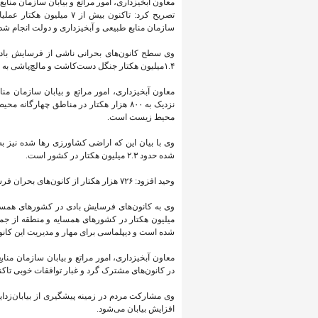
تصریح کرد: تاکنون بیش ا
سازمان منابع طبیعی و آبخیزداری و دولت انجام شده 
۱.۴میلیون هکتار جنگل دست‌کاشت و مالچ‌پاشی به منظور مدیریت بحران انجام شده است.
معاون آبخیزداری، امور مراتع و بیابان سازمان م
نزدیک به ۸۰۰ هزار هکتار در مناطق چها
محیط زیست است.
وی با بیان این که اراضی کشاورزی رها شده نیز به
شده حدود ۲.۳ میلیون هکتار در کشور است.
وحید افزود: ۷۲۶ هزار هکتار از کانون‌های بحران فرسایش بادی نیز در حوزه معادن قرار دارد.
میلیون هکتار در کشورهای همسایه و منطقه از جم
شده است و دیپلماسی برای مهار و مدیریت این کانون
معاون آبخیزداری، امور مراتع و بیابان سازمان منا
در کانون‌های مشترک گرد و غبار توافقات خوبی تاکنو
وی مشارکت مردم در زمینه پیشگیری از بیابان‌زدا
افزایش بیابان می‌شود.