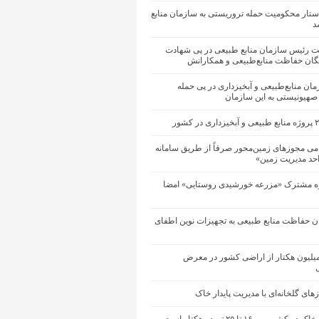
ستار محکومیت حمله تروریستی به سازمان منابع
د
یت رئیس سازمان منابع طبیعی در پی شهادت
یگان حفاظت منابع‌طبیعی و همکارانش
زمان منابع‌طبیعی و آبخیزداری در پی حمله
 صهیونیستی به این سازمان
می مجوزهای زمین‌محور صرفاً از طریق سامانه
احد مدیریت زمین»
ه مشترک «مزرعه خورشیدی روستایی» امضا
ان حفاظت منابع طبیعی به تجهیزات نوین اطفای
ود ۱۴ میلیون هکتار از اراضی کشور در معرض
ی
ای گلخانه‌ای با مدیریت پایدار خاک