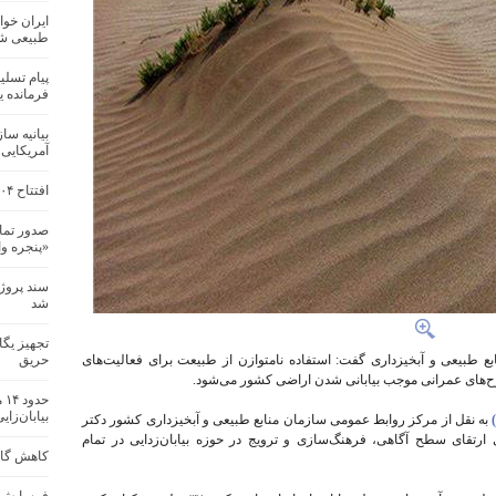
ایران خوا
طبیعی ش
پیام تسل
فرمانده 
بیانیه سا
آمریکایی
افتتاح ۲۰۴ پروژه منابع طبیعی و آبخیزداری در کشور
صدور تما
«پنجره و
سند پروژ
شد
تجهیز یگ
ابع طبیعی و آبخیزداری گفت: استفاده نامتوازن از طبیعت برای فعالیت‌های
حریق
‌های عمرانی موجب بیابانی شدن اراضی کشور می‌شود.
حد
بیابان‌زای
به نقل از مرکز روابط عمومی سازمان منابع طبیعی و آبخیزداری کشور دکتر
 روز نمادین برای ارتقای سطح آگاهی، فرهنگ‌سازی و ترویج در حوزه بیابان‌زدایی در تمام
کاهش گازه