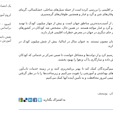
یک انتصا
ر اقلیمی را بررسی کرده است از جمله سیل‌های ساحلی، خشکسالی، گرمای
وفان‌های شن و گرد و غبار و همچنین طوفان‌های گرمسیری.
لزوم آمو
ز آسیب‌دیده‌ترین مناطق جهان است و بیش از چهار میلیون کودک با تهدید
 و گرد و غبار مواجه هستند. در همین حال، مشخص شد کودکان در کشورهای
براساس 
هر جای دیگری در جهان در معرض خطرات اقلیمی قرار دارند.
نقش دانش
آموزش ده
ن مصون نیستند. به عنوان مثال در ایتالیا، بیش از شش میلیون کودک در
ند.
یم کرد و از دولت‌ها و مشاغل خواست تا ضمن تمرکز بر خدماتی که کودکان
 داده و سازگاری با آب و هوا را بهبود بخشند.
م‌گیرندگان کمک کند تا بهتر برنامه‌ریزی کنند و در زمینه خدمات تاب‌آور،
ای بهداشتی و آموزشی را تقویت می‌کنیم و زیرساخت‌ها را با در نظر گرفتن
قلیمی امروز محافظت و به تأمین آینده آنها کمک می‌کنیم.
ان
یونیسف
به اشتراک بگذارید: