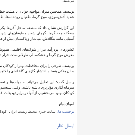
می‌کنند.
یونیسف همچنین میزان مواجهه جوانان با هشت خط
شدید، آتش‌سوزی، موج گرما، طغیان رودخانه‌ها، ط
این گزارش نشان داد که منطقه ساحل آفریقا یکی ا
سه‌گانه موج گرما، گرمای شدید و طوفان‌های شن
آسیایی مانند بنگلادش، میانمار و پاکستان بیش از 
کشورهای پردرآمد نیز از شوک‌های اقلیمی همپوشا
معرض موج گرما و خشکسالی طولانی مدت قرار دار
یونیسف طرحی را برای محافظت بهتر از کودکان ترس
به آن متکی هستند، انتشار گازهای گلخانه‌ای را کاهش
راسل گفت: این تحلیل می‌تواند به دولت‌ها و تصمی
سرمایه‌گذاری مؤثرتری داشته باشند. وقتی سیستم‌ه
کودکان بهبود می‌بخشیم، از آنها در برابر تهدیدات ا
انتهای پیام
برچسب ها:
سایت خبری محیط زیست ایران
کودک
ارسال نظر