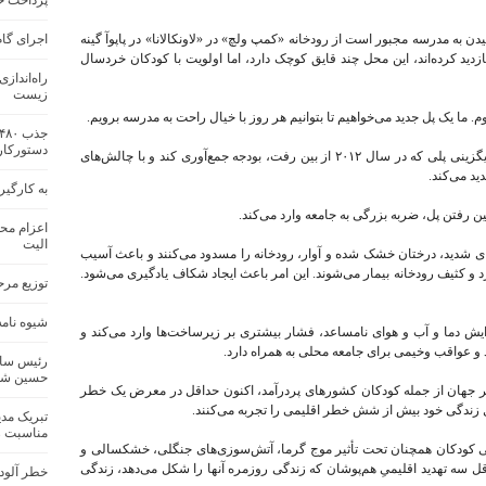
پرداخت حق
ای رسیدن به مدرسه مجبور است از رودخانه «کمپ ولچ» در «لاونکالانا» در پاپوآ گینه
اجرای گام
بازدید کرده‌اند، این محل چند قایق کوچک دارد، اما اولویت با کودکان خردسال
راه‌انداز
زیست
 ما یک پل جدید می‌خواهیم تا بتوانیم هر روز با خیال راحت به مدرسه برویم.
دستورکار
به گفته یونیسف، این جامعه نتوانسته است برای جایگزینی پلی که در سال ۲۰۱۲ از بین رفت، بودجه جمع‌آوری کند و با چالش‌های
ید می‌کند.
به کارگی
ین رفتن پل، ضربه بزرگی به جامعه وارد می‌کند.
اعزام محی
الیت
 شدید، درختان خشک شده و آوار، رودخانه را مسدود می‌کنند و باعث آسیب
و کثیف رودخانه بیمار می‌شوند. این امر باعث ایجاد شکاف یادگیری می‌شود.
توزیع مر
شیوه نامه
ش دما و آب و هوای نامساعد، فشار بیشتری بر زیرساخت‌ها وارد می‌کند و
د و عواقب وخیمی برای جامعه محلی به همراه دارد.
رئیس سا
حسین شجا
سر جهان از جمله کودکان کشورهای پردرآمد، اکنون حداقل در معرض یک خطر
تبریک مد
مناسبت ر
ی کودکان همچنان تحت تأثیر موج گرما، آتش‌سوزی‌های جنگلی، خشکسالی و
قل سه تهدید اقلیمیِ هم‌پوشان که زندگی روزمره آنها را شکل می‌دهد، زندگی
خطر آلود