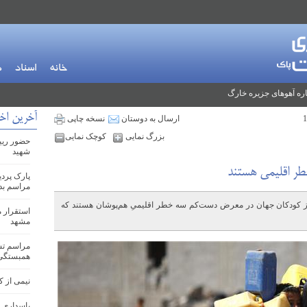
خانه
اسناد
م
ره آهوهای جزیره خارگ
آخرین اخب
ارسال به دوستان
نسخه چاپی
بزرگ نمایی
کوچک نمایی
حضور ریی
شهید
پارک پرد
مراسم بد
ز کودکان جهان در معرض دست‌کم سه خطر اقلیمیِ هم‌پوشان هستند که
مشهد
مراسم تشی
همبستگی
نیمی از کودکا
پاسداری 