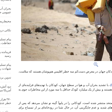
بحران آب
عمومی جها
محیط‌زیس
نکاتی درب
پیام تسلی
حفاظت و 
فرمانده 
رسید
پیام تسل
شهادت ره
ودکان جهان در معرض دست‌کم سه خطر اقلیمیِ هم‌پوشان هستند که سلامت،
تدوین بر
، با تشدید بحران آب و هوا در سطح جهان، کودکان با تهدیدهای فزاینده‌ای از
دود آتش‌س
ند و بیش از یک میلیارد کودک حداقل با سه مورد از این مخاطرات جوی به
آمریکا می
۲۷۰ هز
تحد منتشر شده است، کودکانی را در پاپوآ گینه نو نشان می‌دهد که پس از
خطر جدی
های شدید و عدم جایگزینی آن، در حال شنا در رودخانه‌ای پر از تمساح برای