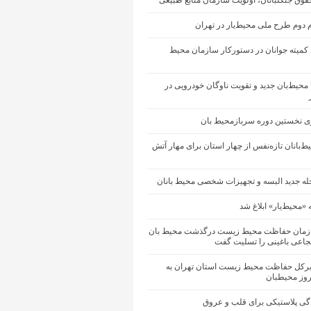
وق جنگلبانان، اولویت سازمان منابع طبیعی
 دوم طرح ملی محیط‌یار در تهران
ی کمیته جوانان در دستورکار سازمان محیط
جذب ۴۸۰ محیط‌بان جدید و تقویت ناوگان خودرویی در
ری نخستین دوره سربازمحیط بان
ط‌بانان تازه‌نفس از چهار استان برای مهار آتش
حله جدید البسه و تجهیزات شخصی محیط بانان
 «محیط‌یار» ابلاغ شد
زمان حفاظت محیط زیست درگذشت محیط بان
عی باغینی را تسلیت گفت
یرکل حفاظت محیط زیست استان تهران به
وز محیطبان
گی پلاستیکی برای قلب و عروق