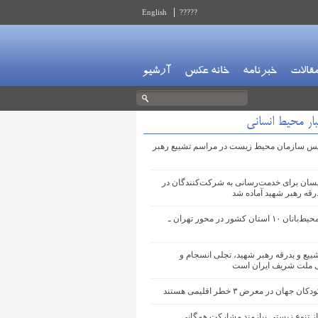
English
?????
قالات
خبرنامه
خانه عکس
آرشیو
ار محیط انسانی
س سازمان محیط‌ زیست در مراسم تشییع رهبر
یسان برای خدمت‌رسانی به شرکت‌کنندگان در
رقه رهبر شهید آماده شد
استقرار محیط‌بانان ۱۰ استان کشور در محور تهران ـ
یع و بدرقه رهبر شهید، تجلی انسجام و
 ملت شریف ایران است
ن جهان در معرض ۳ خطر اقلیمی هستند
از تنوع زیستی نیازمند مشارکت همگانی