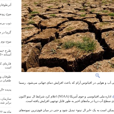
اَبَرطوفا
موج زودهن
ذوب بی‌س
گرما در چند ش
موج دوم گ
طرح «پسما
آستانه «کاپ
قاره‌ای ک
است
طوفان و 
طغیان در
عی آب و هوایی در اقیانوس آرام که باعث افزایش دمای جهانی می‌شود، رسما
پدیده «ال
اداره ملی اقیانوسی و جوی آمریکا (NOAA) اعلام کرد شرایط ال نینو اکنون
سطح آب دریا در ماه‌های اخیر به طور قابل توجهی افزایش یافته است.
برابر شد
ممکن است به یک «ابر ال نینو» تبدیل شود و حتی در میان قوی‌ترین نمونه‌های