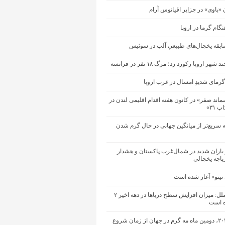
ن «باوی» در جزایر اقیانوس آرام
گام گرما در اروپا
ابقه یخچال‌های طبیعیِ آلپ در سوئیس
هر اروپا رکورد زد؛ مرگ ۱۸ نفر در فرانسه
رمای شدیدِ امسال در غرب اروپا
ند صفر» در کانون هفته اقدام اقلیمی لندن در
 ۳۱»
ه سریع‌تر از میانگین جهانی در حال گرم شدن
باران شدید در شمال‌غرب پاکستان و هشدار
یاچه یخچالی
 نینو» آغاز شده است
سازمان ملل: میزان افزایش سطح دریاها در دهه اخیر ۲
ه است
ماه مه ۲۰۲۶، دومین ماه مه گرم در جهان از زمان شروع