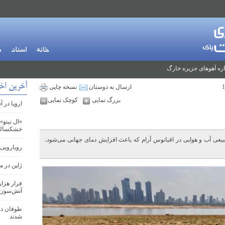
خانه
اسناد
م
ره آهوهای جزیره خارگ
آخرین اخب
ارسال به دوستان
نسخه چاپی
بزرگ نمایی
کوچک نمایی
اروپا در 
«ال نینو»
خشکسالی 
طبیعی آب و هوایی در اقیانوس آرام که باعث افزایش دمای جهانی می‌شود،
رویارویی 
ژاپن در 
فرار هزار
آتش‌سوزی
طوفان در
شدند