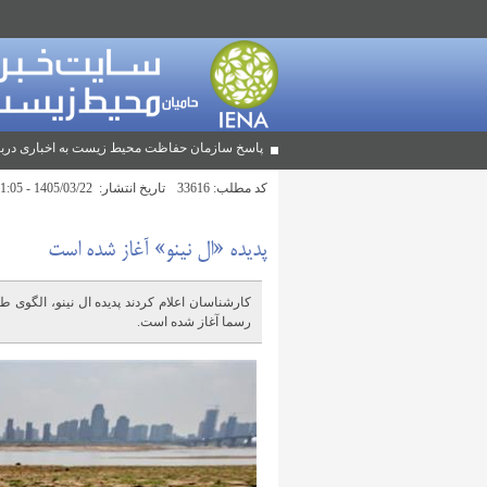
پاسخ سازمان حفاظت محیط زیست به اخباری دربا
کد مطلب:
33616
تاریخ انتشار:
1405/03/22 - 11:05
پدیده «ال نینو» آغاز شده است
کارشناسان اعلام کردند پدیده ال نینو، الگوی 
رسما آغاز شده است.