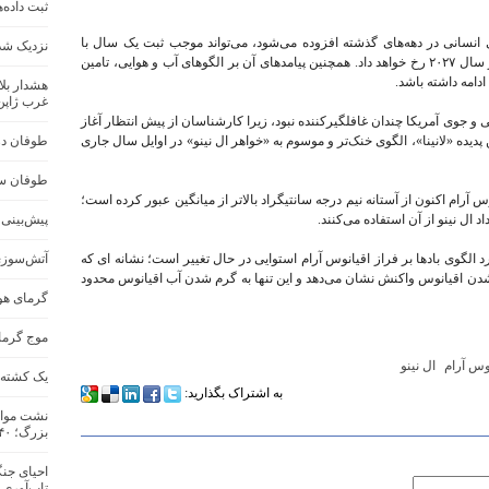
ثبت داده‌
ی انسانی در دهه‌های گذشته افزوده می‌شود، می‌تواند موجب ثبت یک سال با
نزدیک شد
رکورد جدید گرما شود؛ اتفاقی که به احتمال زیاد در سال ۲۰۲۷ رخ خواهد داد. همچنین پیامدهای آن بر الگوهای آب و هوایی، تامین
دامه داشته باشد.
هشدار بلا
غرب ژاپن
و جوی آمریکا چندان غافلگیرکننده نبود، زیرا کارشناسان از پیش انتظار آغاز
ن پدیده «لانینا»، الگوی خنک‌تر و موسوم به «خواهر ال نینو» در اوایل سال جاری
طوفان در 
طوفان سه
م اکنون از آستانه نیم درجه سانتیگراد بالاتر از میانگین عبور کرده است؛
 ال نینو از آن استفاده می‌کنند.
پیش‌بینی س
 الگوی بادها بر فراز اقیانوس آرام استوایی در حال تغییر است؛ نشانه ای که
آتش‌سوزی
شدن اقیانوس واکنش نشان می‌دهد و این تنها به گرم شدن آب اقیانوس محدود
گرمای هو
موج گرما در ج
وس آرام
ال نینو
یک کشته و ۱۷ مفقود در اثر سیل در جنو
به اشتراک بگذارید:
نشت مواد
بزرگ؛ ۴۰ هزار نفر تخلیه شدند
احیای جنگ
تاب‌آوری 