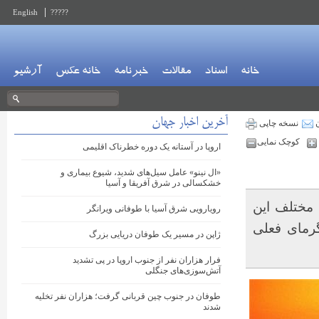
English
?????
خانه
اسناد
مقالات
خبرنامه
خانه عکس
آرشیو
آخرین اخبار جهان
ن
نسخه چاپی
کوچک نمایی
اروپا در آستانه یک دوره خطرناک اقلیمی
«ال نینو» عامل سیل‌های شدید، شیوع بیماری و
خشکسالی در شرق آفریقا و آسیا
 مختلف این
رویارویی شرق آسیا با طوفانی ویرانگر
رمای فعلی
ژاپن در مسیر یک طوفان دریایی بزرگ
فرار هزاران نفر از جنوب اروپا در پی تشدید
آتش‌سوزی‌های جنگلی
طوفان در جنوب چین قربانی گرفت؛ هزاران نفر تخلیه
شدند