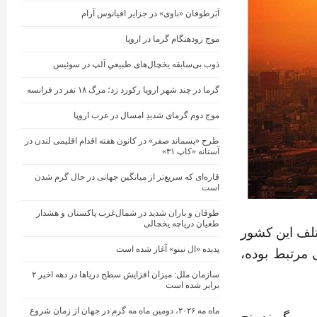
اَبَرطوفان «باوی» در جزایر اقیانوس آرام
موج زودهنگام گرما در اروپا
ذوب بی‌سابقه یخچال‌های طبیعیِ آلپ در سوئیس
گرما در چند شهر اروپا رکورد زد؛ مرگ ۱۸ نفر در فرانسه
موج دوم گرمای شدیدِ امسال در غرب اروپا
طرح «پسماند صفر» در کانون هفته اقدام اقلیمی لندن در
آستانه «کاپ ۳۱»
قاره‌ای که سریع‌تر از میانگین جهانی در حال گرم شدن
است
طوفان و باران شدید در شمال‌غرب پاکستان و هشدار
طغیان دریاچه یخچالی
تلف این کشور
پدیده «ال نینو» آغاز شده است
 مرتبط بوده،
سازمان ملل: میزان افزایش سطح دریاها در دهه اخیر ۲
برابر شده است
ماه مه ۲۰۲۶، دومین ماه مه گرم در جهان از زمان شروع