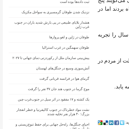
می‌گویند پنج
ثبت داده‌ها بوده است
 بردند اما در
نزدیک شدن طوفان گرمسیری به سواحل مکزیک
هشدار بلایای طبیعی در پی بارش شدید باران در جنوب
غرب ژاپن
سال را تجربه
طوفان در ژاپن و لغو پروازها
طوفان سهمگین در غرب استرالیا
پیش‌بینی سازمان ملل از رکوردزنی دمای جهانی تا ۲۰۲۷
ت از مردم در
آتش‌سوزی وسیع در جنگل‌های لهستان
گرمای هوا در فرانسه قربانی گرفت
 یابد.
موج گرما در جنوب هند جان ۳۷ نفر را گرفت
یک کشته و ۱۷ مفقود در اثر سیل در جنوب‌غرب چین
نشت مواد خطرناک در جنوب کالیفرنیا و خطر انفجار
بزرگ؛ ۴۰ هزار نفر تخلیه شدند
ید:
احیای جنگل‌ها، راه‌حل جهانی برای حفظ تنوع‌زیستی و
تاب‌آوری اقلیمی