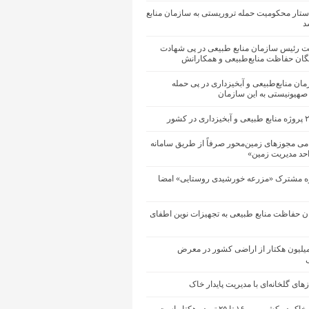
ستار محکومیت حمله تروریستی به سازمان منابع
د
یت رئیس سازمان منابع طبیعی در پی شهادت
یگان حفاظت منابع‌طبیعی و همکارانش
زمان منابع‌طبیعی و آبخیزداری در پی حمله
 صهیونیستی به این سازمان
می مجوزهای زمین‌محور صرفاً از طریق سامانه
احد مدیریت زمین»
ه مشترک «مزرعه خورشیدی روستایی» امضا
ان حفاظت منابع طبیعی به تجهیزات نوین اطفای
ود ۱۴ میلیون هکتار از اراضی کشور در معرض
ی
ای گلخانه‌ای با مدیریت پایدار خاک