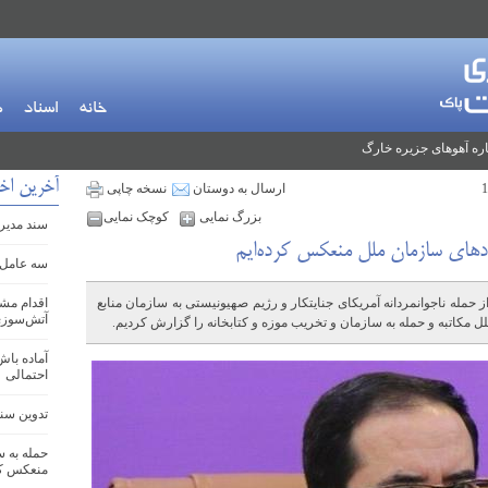
خانه
اسناد
م
ره آهوهای جزیره خارگ
آخرین اخب
ارسال به دوستان
نسخه چاپی
بزرگ نمایی
کوچک نمایی
سند مدیری
هادهای سازمان ملل منعکس کرده‌ایم
سه عامل 
حمله ناجوانمردانه آمریکای جنایتکار و رژیم صهیونیستی به سازمان منابع‌
اقدام مش
آتش‌سوزی
ل مکاتبه و حمله به سازمان و تخریب موزه و کتابخانه را گزارش کردیم.
آماده باش
احتمالی
تدوین سند ج
حمله به س
منعکس کر