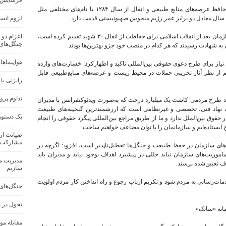
فرسایش خاک در ک
وی افزود: سازمان منابع‌ طبیعی کشور به عنوان حافظ عرصه‌های منابع طبیعی و انفال از سال ۱۲۸۴ با نام‌های مختلفی مثل
لزوم انس
رئیس سازمان منابع‌طبیعی با اشاره به اینکه این سازمان بعد از انقلاب اسلامی برای حفاظت از انفال ۳۰ شهید تقدیم کرده است،
اعزام دو 
جنگل‌های
ه شهادت رسیدند که هر کدام در منصب خود جزو بهترین‌ها بودند.
هواپیماها
د نیاز برای طرح دعوی حقوقی بین‌المللی تاکید و اظهارکرد: خسارت‌های وارده
هم از نظر آثار تخریبی حملات در محیط زیست و عرصه‌های منابع‌طبیعی قابل
رایزنی با
تداوم پرو
د طرح مردمی کاشت یک میلیارد درخت که به‌صورت ویدئوکنفرانس با مدیران
ک نهاد فنی، تخصصی و غیرنظامی است که ارزشمندترین گنجینه‌های طبیعت
یک دستور
 حقوق بین‌الملل ندارد و ما از طریق مراجع بین‌المللی پیگرد حقوقی را انجام
خ ایستاده‌ایم و سازمانمان را با توان مضاعف خواهیم ساخت.
صیانت از 
مشارکت 
‌های سازمان در حفظ طبیعت و جنگل‌ها تعطیل‌ناپذیر است، افزود: اگرچه در
وریت‌های سازمان نباید خللی در پیشبرد اهداف بوجود بیاید و مدیران باید
مدیریت من
ف تعیین‌شده برسند.
سازیم
ات‌رسانی به مردم شود و تکریم ارباب رجوع و راه انداختن کار مردم اولویت
جنگل‌های
تحول در 
انه «ساتک»
مقابله مو