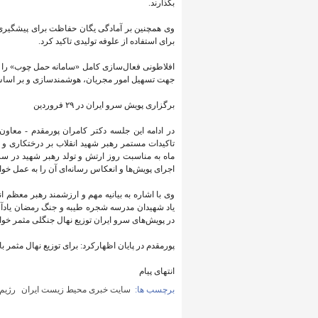
بگذارند.
وی همچنین بر آمادگی یگان حفاظت برای پیشگیری ا
برای استفاده از علوفه تولیدی تاکید کرد.
افلاطونی فعال‌سازی کامل «سامانه حمل چوب» را ض
جهت تسهیل امور مجریان، هوشمندسازی و بر اساس 
برگزاری پویش سرو ایران در ۲۹ فروردین
در ادامه این جلسه دکتر کامران پورمقدم - معاو
ماه به مناسبت روز ارتش و تولد رهبر شهید در سر
اجرای پویش‌ها و انعکاس رسانه‌ای آن را به عمل خواه
وی با اشاره به بیانیه مهم و ارزشمند رهبر معظم ا
یاد شهیدان مدرسه شجره طیبه و جنگ رمضان یادآور 
در پویش‌های سرو ایران توزیع نهال جنگلی مثمر خواه
پورمقدم در پایان اظهارکرد: برای توزیع نهال مثمر 
انتهای پیام
برچسب ها:
سایت خبری محیط زیست ایران
رژیم