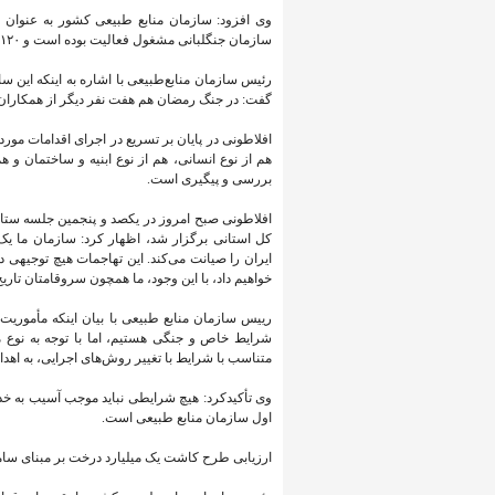
سازمان جنگلبانی مشغول فعالیت بوده است و ۱۲۰ سال معادل دو برابر عمر رژیم منحوس صهیونیستی قدمت دارد.
گفت: در جنگ رمضان هم هفت نفر دیگر از همکاران ب
افلاطونی در پایان بر تسریع در اجرای اقدامات مور
هم از نوع انسانی، هم از نوع ابنیه و ساختمان و 
بررسی و پیگیری است.
افلاطونی صبح امروز در یکصد و پنجمین جلسه ستا
کل استانی برگزار شد، اظهار کرد: سازمان ما ی
ایران را صیانت می‌کند. این تهاجمات هیچ توجیهی در
خواهیم داد، با این وجود، ما همچون سروقامتان تاری
رییس سازمان منابع طبیعی با بیان اینکه مأموریت
شرایط خاص و جنگی هستیم، اما با توجه به نوع مام
متناسب با شرایط با تغییر روش‌های اجرایی، به اهدا
وی تأکیدکرد: هیچ شرایطی نباید موجب آسیب به خدم
اول سازمان منابع طبیعی است.
ارزیابی طرح کاشت یک میلیارد درخت بر مبنای سام