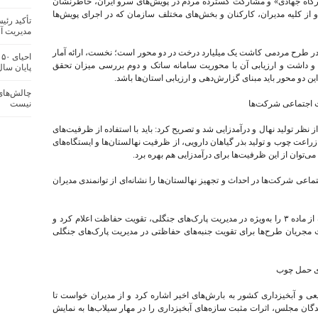
ارگاه جهادی» و مشارکت گسترده مردم در پویش‌های سرو ایران، خاطرنشان
و از کلیه مدیران، کارکنان و بخش‌های مختلف سازمان که در اجرای پویش‌ها
تأکید رئ
مدیریت آف
ا در طرح مردمی کاشت یک میلیارد درخت در دو محور است؛ نخست، ارائه آمار
ا
 و داشت و ارزیابی آن با محوریت سامانه ساتک و دوم بررسی میزان تحقق
پایان سا
این دو محور باید مبنای گزارش‌دهی و ارزیابی استان‌ها باشد.
چالش‌های 
ت اجتماعی شرکت‌ها
نیست
ز نظر تولید نهال و درآمدزایی شد و تصریح کرد: باید با استفاده از ظرفیت‌های
 زراعت چوب و تولید بذر گیاهان دارویی، از ظرفیت نهالستان‌ها و ایستگاه‌های
ی‌توان از این ظرفیت‌ها برای درآمدزایی هم بهره برد.
ی شرکت‌ها در احداث و تجهیز نهالستان‌ها را نشانه‌ای از توانمندی مدیران
رئیس سازمان منابع طبیعی کشور فلسفه استفاده از ماده ۳ را به‌ویژه در مدیریت پارک‌های جنگلی، تقویت حفاظت اعلام کرد و
ات مجریان طرح‌ها برای تقویت جنبه‌های حفاظتی در مدیریت پارک‌های جنگلی
زی حمل چوب
ی و آبخیزداری کشور به بارش‌های اخیر اشاره کرد و از مدیران خواست تا
ندگان مجلس، اثرات مثبت سازه‌های آبخیزداری را در مهار سیلاب‌ها به نمایش