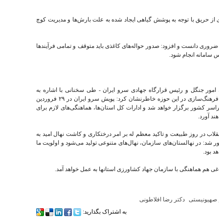
ز حریق با توجه به پوشش گیاهی ایجاد شده به علت بارش‌ها و مدیریت کوچ
روری دانست و افزود: صدور حواله‌های کاغذی باید متوقف و تمامی فرآیندها
سامانه انجام شود.
ن امور جنگل و رئیس قرارگاه جهادی سرو ایران - طی سخنانی با اشاره به
تاکیدات مستمر رهبر شهید انقلاب بر درختکاری و فرهنگ‌سازی در این حوزه خاطرنشان کرد: پویش سرو ایران در ۲۹ فروردین
اسر کشور برگزار خواهد شد و ادارات کل استان‌ها، هماهنگی‌های لازم برای
ند آورد.
نقلاب در روز طبیعت و تاکید معظم له بر امر درختکاری و کاشت نهال امید به
شد: در نهالستان‌های سازمان، نهال‌های متنوعی تولید می‌شود و اولویت ما
د بود.
باغی هم هماهنگی با سازمان جهاد کشاورزی استانها به عمل خواهد آمد.
 صهیونیستی
دکتر رضا افلاطونی
به اشتراک بگذارید: