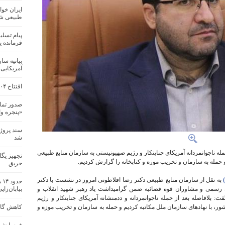
ایران خوا
طبیعی ش
پیام تسل
فرمانده 
بیانیه سا
آمریکایی
افتتاح ۲۰۴ پروژه منابع طبیعی و آبخیزداری در کشور
صدور تما
«پنجره و
سند پروژ
شد
ه ناجوانمردانه آمریکای جنایتکار و رژیم صهیونیستی به سازمان منابع‌ طبیعی
تجهیز یگ
 حمله به سازمان و تخریب موزه و کتابخانه را گزارش کردیم.
حریق
به نقل از سازمان منابع طبیعی دکتر رضا افلاطونی امروز در نشست با دکتر
حد
 رسمی و مشاوران قوه قضائیه ضمن گرامیداشت یاد رهبر شهید انقلاب و
بیابان‌زای
بلافاصله بعد از حمله ناجوانمردانه و ددمنشانه آمریکای جنایتکار و رژیم
ر، با نهادهای سازمان ملل مکاتبه کردیم و حمله به سازمان و تخریب موزه و
کاهش گازه