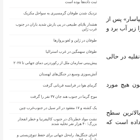
ثبت داده‌ها بوده است
نزدیک شدن طوفان گرمسیری به سواحل مکزیک
اسار» پس از
هشدار بلایای طبیعی در پی بارش شدید باران در جنوب
 زیر آب برد و
غرب ژاپن
طوفان در ژاپن و لغو پروازها
طوفان سهمگین در غرب استرالیا
قلیه در حالی
پیش‌بینی سازمان ملل از رکوردزنی دمای جهانی تا ۲۰۲۷
آتش‌سوزی وسیع در جنگل‌های لهستان
ون هیچ مورد
گرمای هوا در فرانسه قربانی گرفت
موج گرما در جنوب هند جان ۳۷ نفر را گرفت
یک کشته و ۱۷ مفقود در اثر سیل در جنوب‌غرب چین
شناسی، اقلیم‌شناسی و ژئوفیزیک اندونزی (BMKG) بالاترین سطح
نشت مواد خطرناک در جنوب کالیفرنیا و خطر انفجار
داده است که
بزرگ؛ ۴۰ هزار نفر تخلیه شدند
احیای جنگل‌ها، راه‌حل جهانی برای حفظ تنوع‌زیستی و
تاب‌آوری اقلیمی