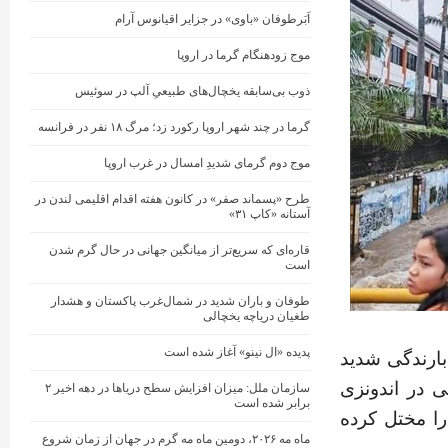
اَبَرطوفان «باوی» در جزایر اقیانوس آرام
موج زودهنگام گرما در اروپا
ذوب بی‌سابقه یخچال‌های طبیعیِ آلپ در سوئیس
گرما در چند شهر اروپا رکورد زد؛ مرگ ۱۸ نفر در فرانسه
موج دوم گرمای شدیدِ امسال در غرب اروپا
طرح «پسماند صفر» در کانون هفته اقدام اقلیمی لندن در
آستانه «کاپ ۳۱»
قاره‌ای که سریع‌تر از میانگین جهانی در حال گرم شدن
است
طوفان و باران شدید در شمال‌غرب پاکستان و هشدار
طغیان دریاچه یخچالی
پدیده «ال نینو» آغاز شده است
بارندگی شدید
 در اندونزی
سازمان ملل: میزان افزایش سطح دریاها در دهه اخیر ۲
برابر شده است
ا مختل کرده
ماه مه ۲۰۲۶، دومین ماه مه گرم در جهان از زمان شروع