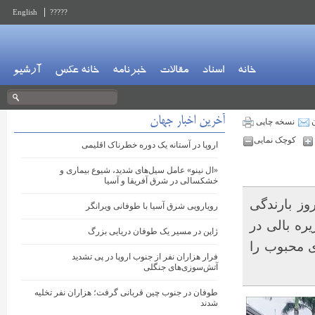
English
?????
خانه
اسناد
مقالات
خبرنامه
خانه عکس
آرشیو
آخرین اخبار جهان
ن
نسخه چاپی
کوچک نمایی
اروپا در آستانه یک دوره خطرناک اقلیمی
«ال نینو» عامل سیل‌های شدید، شیوع بیماری و
خشکسالی در شرق آفریقا و آسیا
وز بارندگی
رویارویی شرق آسیا با طوفانی ویرانگر
ه بالی در
ژاپن در مسیر یک طوفان دریایی بزرگ
 محبوب را
فرار هزاران نفر از جنوب اروپا در پی تشدید
آتش‌سوزی‌های جنگلی
طوفان در جنوب چین قربانی گرفت؛ هزاران نفر تخلیه
شدند