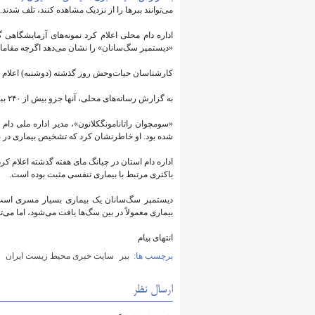
می‌توانند ببرها را از نزدیک مشاهده کنند، تلف شدند.
اداره دام محلی اعلام کرد نمونه‌های آزمایشگاهی
«دیستمپر سگ‌سانان» را نشان می‌دهد اگرچه مقامات ه
کارشناسان حیات‌وحش روز گذشته (دوشنبه) اعلام کردن
به گزارش رسانه‌های محلی، آنها جزو بیش از ۲۴۰ ببری بودند که در دو مرکز نگهداری ببرها در چیانگ مای زندگی می‌کردند.
«سومچوان راتانامونگکلانون»، مدیر اداره ملی دام 
شده بود. او خاطرنشان کرد که تشخیص بیماری در ببر
اداره دام استان در چیانگ مای هفته گذشته اعلام کر
باکتری مرتبط با بیماری تنفسی مثبت بوده است.
دیستمپر سگ‌سانان یک بیماری بسیار مسری است 
بیماری معمولاً در بین سگ‌ها یافت می‌شود، اما می‌ت
انتهای پیام
برچسب ها:
ببر
سایت خبری محیط زیست ایران
ارسال نظر