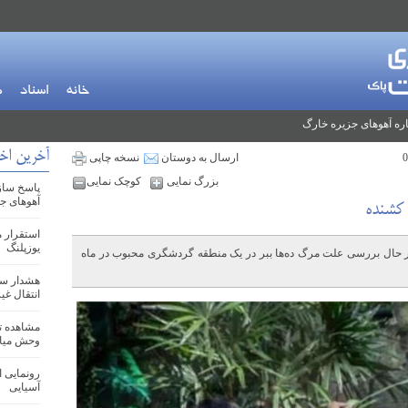
خانه
اسناد
م
ره آهوهای جزیره خارگ
آخرین اخ
ارسال به دوستان
نسخه چاپی
بزرگ نمایی
کوچک نمایی
پاسخ ساز
آهوهای ج
 کشنده
یوزپلنگ
ر حال بررسی علت مرگ ده‌ها ببر در یک منطقه گردشگری محبوب در ماه
هشدار سا
انتقال غ
مشاهده تو
وحش میا
رونمایی ا
آسیایی