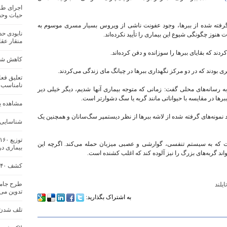
اجرای طر
حیات‌ وح
 گرفته شده از ببرها، وجود عفونت‌ ناشی از ویروس بسیار مسری موسوم به
نوز چگونگی شیوع این بیماری را تأیید نکرده‌اند.
منقار عقا
د که بقایای ببرها را سوزانده و دفن کرده‌اند.
کاهش شکا
نامناسب
به رسانه‌های محلی گفت: زمانی که متوجه بیماری آنها شدیم، دیگر خیلی دیر
ها در مقایسه با حیواناتی مانند گربه یا سگ دشوارتر است.
مشاهده یک
د نمونه‌های گرفته شده از لاشه ببرها از نظر دیستمپر سگ‌سانان و همچنین یک
شناسایی ۳ گونه جدید زرا
که به سیستم تنفسی، گوارشی و عصبی میزبان حمله می‌کند. اگرچه این
بیماری د
واند گربه‌های بزرگ را نیز آلوده کند که اغلب کشنده است.
کشف ۴۰ قطعه قزل‌آلای خال ‌قرمز از صیاد غیرمجاز
طرح جامع
تایلند
تدوین می
به اشتراک بگذارید:
تلف شدن ی