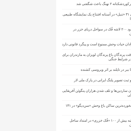
نه ۲ نهنگ باعث شگفتی شد
تلف شدن ۳۱ «تنبل» در آستانه افتتاح یک نمایشگاه طبیعی
کشف حدود ۲۰۰ لاشه فُک در سواحل دریای خزر در
ان حیات‌ وحش ممنوع است و پیگرد قانونی دارد
قت پرندگان باغ پرندگان لویزان به مازندران برای
ر شرایط جنگی
 ببر در تایلند بر اثر ویروسی کشنده
ثبت تصویر پلنگ ایرانی در پارک ملی لار
ن ساردین‌ها و تلف شدن هزاران پنگوئن آفریقایی
ی
مرگ سالخورده‌ترین ساکن باغ وحش «سن‌دیگو» در ۱۴۱
کشف لاشه بیش از ۱۰۰ «فُک خزری» در امتداد ساحل