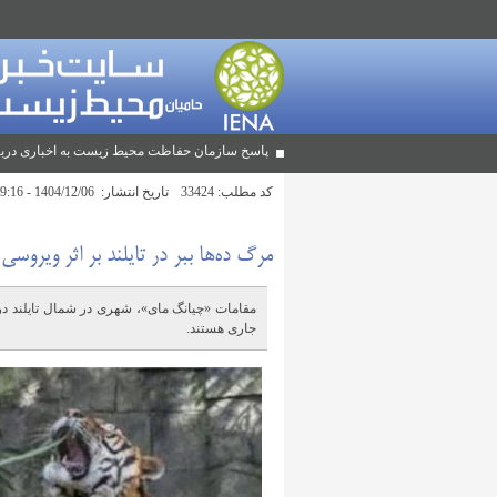
پاسخ سازمان حفاظت محیط زیست به اخباری دربا
کد مطلب:
33424
تاریخ انتشار:
1404/12/06 - 09:16
مرگ ده‌ها ببر در تایلند بر اثر ویروسی
مقامات «چیانگ مای»، شهری در شمال تایلند د
جاری هستند.