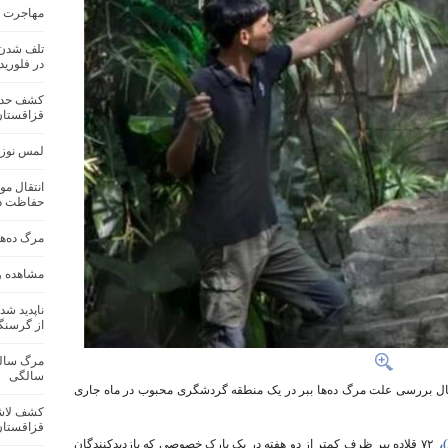
مهاجرت رکوردشکنا
در فلوریدا
قزاقستان
لمس نوزاد
انتقال مو
حفاظت د
مرگ ده‌ها
مشاهده و 
ناپدید شد
از گرسنگ
سالگی
حال بررسی علت مرگ ده‌ها ببر در یک منطقه گردشگری محبوب در ماه جاری
قزاقستان
۷۲ قلاده ببر ظرف کمتر از دو هفته در یک پارک خصوصی که بازدیدکنندگان