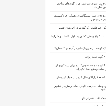
ح سراسری سرشماری از گونه‌های شاخص
ش آغاز شد
نابودی حدود ۹۲ درصد زیستگاه‌های تخم‌گذاری لاک‌پشت
بی در بوشهر
ر غیرقانونی کرگدن‌ها در آفریقای جنوبی
تعلیق فعالیت ۴ باغ‌ وحش کشور به دلیل تخلفات و شرایط
 کوسه نارنجی‌رنگِ نادر در آب‌های کاستاریکا
فه
توزیع ۱۶۰ گالن ماده ضدعفونی‌کننده برای پیشگیری از
ر حیات وحش استان تهران
 و ملی مدیریت قاچاق حیات وحش در کشور
‌شود
ک قلاده شیر نر بالغ