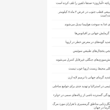
یاچه «آمازون» صدها دلفین را تلف کرده است
یخچال طبیعی قطب جنوب در عرض ۲ ماه ۸ کیلومتر
ه است
 غذا به سوخت هواپیما تبدیل می‌شوند
 گرمایش جهانی بر اقیانوس‌ها
ید گونه‌های در معرض خطر در اروپا
جیِ یخچال‌های طبیعیِ سوئیس
آتش‌سوزی‌های جنگلی غیرقابل کنترل می‌شوند
ی محیط زیست اروپا خوب نیست
دید گرمای جهانی با ترمیم لایه ازن
یمی در استرالیا و تهدید جدی برای جوامع ساحلی
ودگی گسترده ناشی از زباله‌های سمی در «ولز»
نگل‌زدایی مناطق گرمسیری با هزاران مورد مرگ
گرما در جهان