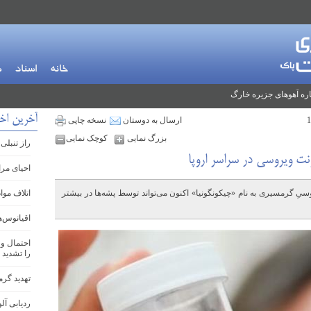
خانه
اسناد
م
ره آهوهای جزیره خارگ
آخرین اخب
ارسال به دوستان
نسخه چاپی
بزرگ نمایی
کوچک نمایی
راز تنبلی
ت ویروسی در سراسر اروپا
احیای مرا
یِ گرمسیری به نام «چیکونگونیا» اکنون می‌تواند توسط پشه‌ها در بیشتر
اتلاف موا
اقیانوس‌ه
احتمال وق
را تشدید 
تهدید گرم
ردیابی آل