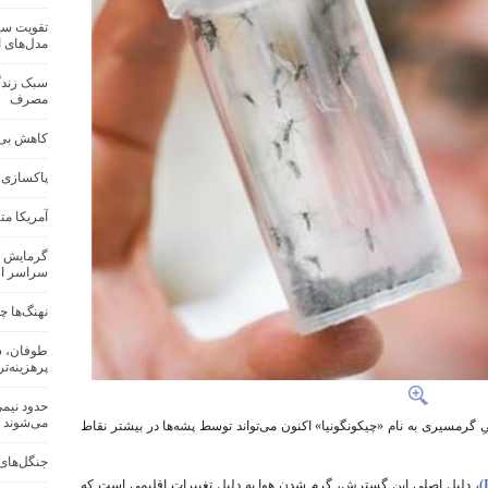
تقویت سام
مدل‌های 
سبک زندگ
مصرف
کاهش بی‌س
پاکسازی 
آمریکا م
گرمایش ز
سراسر ار
نهنگ‌ها چ
طوفان، س
پرهزینه‌ترین
می‌شوند
 گرمسیری به نام «چیکونگونیا» اکنون می‌تواند توسط پشه‌ها در بیشتر نقاط
جنگل‌های 
دلیل اصلی این گسترش، گرم شدن هوا به‌ دلیل تغییرات اقلیمی است که