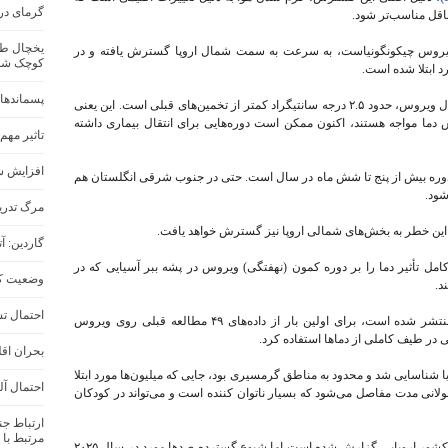
گرمای در
اقل مناسب‌تر شود.
(Asian tiger mosquito) که ناقل ویروس چیکونگونیاست، به‌ سرعت به سمت شمال اروپا گسترش یافته و در
کوچک شد
د ابتلا شده است.
پسماندهای
این مطالعه نشان داده که «دمای حداقل» برای انتقال ویروس، حدود ۲.۵ درجه سانتیگراد کمتر از تخمین‌های قبلی است. این یعنی
ش دما مواجه هستند، اکنون ممکن است دوره‌هایی برای انتقال بیماری داشته
تاثیر مهم
افزایش شد
ن دوره بیش از پنج تا شش ماه در سال است. حتی در جنوب شرقی انگلستان هم
شود.
مرگ تدری
، این خطر به بخش‌های شمالی اروپا نیز گسترش خواهد یافت.
گاردین: 
امل تأثیر دما را بر دوره کمون (نهفتگی) ویروس در پشه ببر آسیایی که در
وضعیت کل
د.
احتمال تش
این مطالعه که در مجله Royal Society Interface منتشر شده است، برای اولین بار از داده‌های ۴۹ مطالعه قبلی روی ویروس
ی در طیف کاملی از دماها استفاده کرد.
بحران اقل
نیا اولین بار در سال ۱۹۵۲ در تانزانیا شناسایی شد و محدود به مناطق گرمسیری بود، جایی که میلیون‌ها مورد ابتلا
احتمال آل
ولانی مدت مفاصل می‌شود که بسیار ناتوان کننده است و می‌تواند در کودکان
ارتباط ج
مرتبط با 
تعداد کمی از موارد در سال‌های اخیر در بیش از ۱۰ کشور اروپایی گزارش شده است اما شیوع گسترده صدها مورد در سال ۲۰۲۵