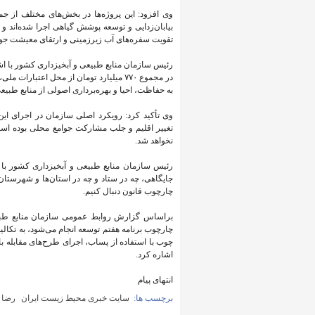
وی افزود: این پروژه‌ها در بخش‌های مختلف از جم
بیابان‌زدایی و توسعه پوشش گیاهی اجرا شده‌اند
تقویت سفره‌های آب زیرزمینی و ارتقای معیشت جوام
رئیس سازمان منابع طبیعی و آبخیزداری کشور با اشاره
در مجموع ۷۷۰ میلیارد تومان از محل اعتب
به حفاظت، احیا و بهره‌برداری اصولی از منابع طب
وی تأکید کرد: رویکرد اصلی سازمان در اجرای این
تغییر اقلیم و جلب مشارکت جوامع محلی بوده است
نخواهد شد.
رئیس سازمان منابع طبیعی و آبخیزداری کشور با 
جایگاهی، چه در ستاد و چه در استان‌ها و شهرستان‌
چارچوب قانون دنبال کنیم.
براساس گزارش روابط عمومی سازمان منابع طبیعی 
چارچوب برنامه هفتم توسعه انجام می‌شود، به تکال
چوب با استفاده از پساب، اجرای طرح‌های مقابله با 
اشاره کرد.
انتهای پیام
برچسب ها:
سایت خبری محیط زیست ایران
رضا 