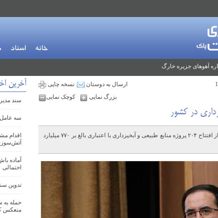
خانه
اسناد
م
ره آهوهای جزیره خارگ
آخرین اخب
ارسال به دوستان
نسخه چاپی
بزرگ نمایی
کوچک نمایی
سند مدیری
سه عامل 
رئیس سازمان منابع طبیعی و آبخیزداری کشور از افتتاح ۲۰۴ پروژه منابع طبیعی و آبخیزداری با اعتباری بالغ بر ۷۷۰ میلیارد
اقدام مش
آتش‌سوزی
آماده باش
احتمالی
تدوین سند ج
حمله به س
منعکس کر