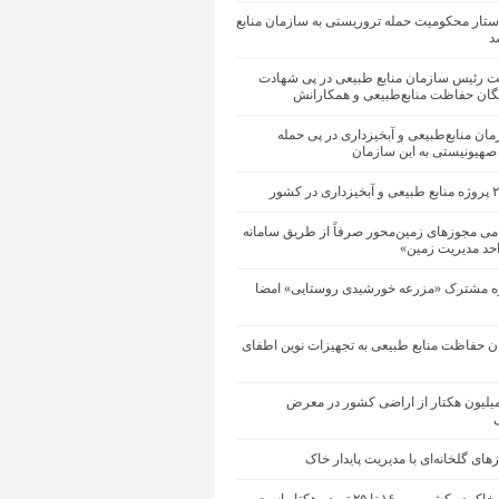
ستار محکومیت حمله تروریستی به سازمان منابع
د
یت رئیس سازمان منابع طبیعی در پی شهادت
یگان حفاظت منابع‌طبیعی و همکارانش
زمان منابع‌طبیعی و آبخیزداری در پی حمله
 صهیونیستی به این سازمان
می مجوزهای زمین‌محور صرفاً از طریق سامانه
احد مدیریت زمین»
ه مشترک «مزرعه خورشیدی روستایی» امضا
ان حفاظت منابع طبیعی به تجهیزات نوین اطفای
ود ۱۴ میلیون هکتار از اراضی کشور در معرض
ی
ای گلخانه‌ای با مدیریت پایدار خاک