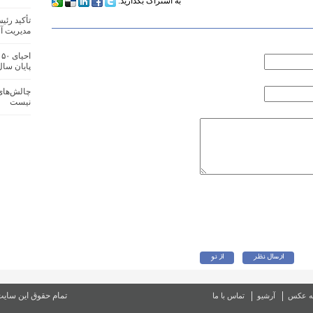
به اشتراک بگذارید:
تأکید رئ
مدیریت آف
ا
پایان سا
چالش‌های 
نیست
تمام حقوق این سای
ه عکس
آرشیو
تماس با ما