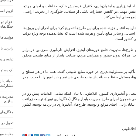
فرسایش خاک در ک
له آبخیزداری و آبخوان‌داری، کنترل فرسایش خاک، حفاظت و احیای مراتع،
لزوم انس
 و نقش مهمی در کاهش خسارات ناشی از سیلاب، جلوگیری از تخریب اراضی،
ع محلی ایفا می‌کنند.
اعزام دو 
جنگل‌های
 به اعتبار هزینه‌ شده برای این طرح‌ها تصریح کرد: برای اجرای این پروژه‌ها
ارات ملی، استانی و سایر منابع تأمین و هزینه شده است که نشان‌دهنده توجه ویژه دولت
هواپیماها
یعی کشور است.
رایزنی با
 طرح‌ها، مدیریت جامع حوزه‌های آبخیز، افزایش تاب‌آوری سرزمین در برابر
؛ چراکه بدون حضور و همراهی مردم، صیانت پایدار از منابع طبیعی محقق
تداوم پرو
یک دستور
تأکید بر مسئولیت‌پذیری در حوزه منابع طبیعی گفت: همه ما در هر سطح و
ها، مسئول حفظ و صیانت از منابع طبیعی هستیم و باید امور را با جدیت و در
صیانت از 
مشارکت 
و آبخیزداری کشور، افلاطونی با بیان اینکه تمامی اقدامات پیش‌ رو در
مدیریت من
یفی همچون اجرای طرح مدیریت پایدار جنگل (جنگل‌داری نوین)، توسعه زراعت
سازیم
بیابان‌زایی، احیای مراتع و توسعه طرح‌های آبخیزداری در برنامه توسعه کشور
جنگل‌های
تحول در 
افلاطونی
مقابله مو