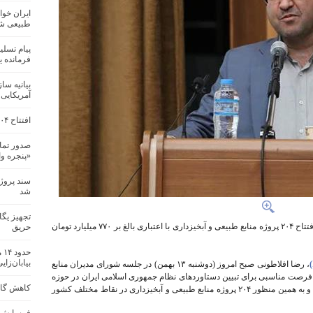
ایران خوا
طبیعی ش
پیام تسل
فرمانده 
بیانیه سا
آمریکایی
افتتاح ۲۰۴ پروژه منابع طبیعی و آبخیزداری در کشور
صدور تما
«پنجره و
سند پروژ
شد
تجهیز یگ
رئیس سازمان منابع طبیعی و آبخیزداری کشور از افتتاح ۲۰۴ پروژه منابع طبیعی و آبخیزداری با اعتباری بالغ بر ۷۷۰ میلیارد تومان
حریق
حد
بیابان‌زای
، رضا افلاطونی صبح امروز (دوشنبه ۱۳ بهمن) در جلسه شورای مدیران منابع
ر فرصت مناسبی برای تبیین دستاوردهای نظام جمهوری اسلامی ایران در حوزه
کاهش گازه
صیانت از منابع پایه و توسعه متوازن سرزمین است و به همین منظور ۲۰۴ پروژه منابع طبیعی و آبخیزداری در نقاط مختلف کشور