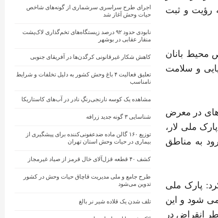
اجرای طرح سراسری سرشماری از گونه‌های شاخص
 رؤیت و ثبت
حیات‌ وحش آغاز شد
نابودی حدود ۹۲ درصد زیستگاه‌های تخم‌گذاری لاک‌پشت
منقار عقابی در بوشهر
محیط ‌بانان
کاهش شکار غیرقانونی کرگدن‌ها در آفریقای جنوبی
یایی و سلامت
تعلیق فعالیت ۴ باغ‌ وحش کشور به دلیل تخلفات و شرایط
نامناسب
مشاهده یک کوسه نارنجی‌رنگِ نادر در آب‌های کاستاریکا
‌های در معرض
شناسایی ۳ گونه جدید زرافه
ارک ملی لار،
توزیع ۱۶۰ گالن ماده ضدعفونی‌کننده برای پیشگیری از
ود به مناطق
بیماری در حیات وحش استان تهران
کشف ۴۰ قطعه قزل‌آلای خال ‌قرمز از صیاد غیرمجاز
طرح جامع و ملی مدیریت قاچاق حیات وحش در کشور
د: پارک ملی
تدوین می‌شود
ی‌ شود و این
تلف شدن یک قلاده شیر نر بالغ
طر انقراض در