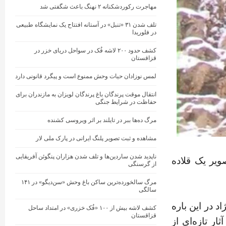
مهاجرت رکوردشکنانه ۲ نهنگ باعث شگفتی شد
تلف شدن ۳۱ «تنبل» در آستانه افتتاح یک نمایشگاه طبیعی
در فلوریدا
کشف حدود ۲۰۰ لاشه فُک در سواحل دریای خزر در
قزاقستان
لمس نوزادان حیات‌ وحش ممنوع است و پیگرد قانونی دارد
انتقال موقت پرندگان باغ پرندگان لویزان به مازندران برای
حفاظت در شرایط جنگی
مرگ ده‌ها ببر در تایلند بر اثر ویروسی کشنده
مشاهده و ثبت تصویر پلنگ ایرانی در پارک ملی لار
ناپدید شدن ساردین‌ها و تلف شدن هزاران پنگوئن آفریقایی
یر یک قلاده
از گرسنگی
مرگ سالخورده‌ترین ساکن باغ وحش «سن‌دیگو» در ۱۴۱
سالگی
د در این باره
کشف لاشه بیش از ۱۰۰ «فُک خزری» در امتداد ساحل
قزاقستان
ر تازه‌ای از