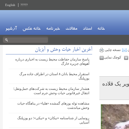
English
?????
خانه
اسناد
مقالات
خبرنامه
خانه عکس
آرشیو
آخرین اخبار حیات وحش و آبزیان
ن
نسخه چاپی
کوچک نمایی
پاسخ سازمان حفاظت محیط زیست به اخباری درباره
آهوهای جزیره خارگ
استقرار محیط بانان ۸ استان در اطراف جاده مرگ
یوزپلنگ
ر یک قلاده
هشدار سازمان محیط زیست به شرکت‌های حمل‌ونقل؛
انتقال غیرقانونی حیات‌ وحش جرم است
مشاهده توله‌ یوزهای گمشده «هلیا» در پناهگاه حیات
وحش میاندشت
رونمایی از شناسنامه «نیکان» و «نیکی»؛ دو یوزپلنگ
آسیایی