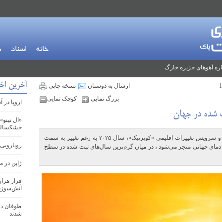
خانه
اسناد
م
ره آهوهای جزیره خارگ
آخرین اخب
ارسال به دوستان
نسخه چاپی
بزرگ نمایی
کوچک نمایی
اروپا در 
«ال نینو»
خشکسالی 
طبق اعلام سازمان جهانی هواشناسی (WMO) و سرویس تغییرات اقلیمی «کوپرنیک»، سال ۲۰۲۵ به رغم تغییر به سمت
رویارویی 
ش دمای جهانی منجر می‌شود ، در میان گرم‌ترین سال‌های ثبت شده در سطح
ژاپن در 
فرار هزار
آتش‌سوزی
طوفان در
شدند