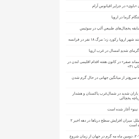
ن «باوی» در جزایر اقیانوس آرام
گام گرما در اروپا
ابقه یخچال‌های طبیعیِ آلپ در سوئیس
هر اروپا رکورد زد؛ مرگ ۱۸ نفر در فرانسه
رمای شدیدِ امسال در غرب اروپا
ند صفر» در کانون هفته اقدام اقلیمی لندن در
 ۳۱»
ه سریع‌تر از میانگین جهانی در حال گرم شدن
باران شدید در شمال‌غرب پاکستان و هشدار
یاچه یخچالی
 نینو» آغاز شده است
سازمان ملل: میزان افزایش سطح دریاها در دهه اخیر ۲
ه است
ماه مه ۲۰۲۶، دومین ماه مه گرم در جهان از زمان شروع