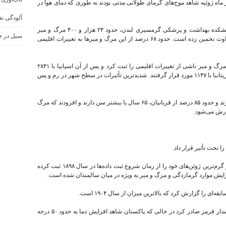
ر ماه ژوئیه شاهد موج‌های گرمای طولانی مدتی بودند به طوری که دمای هوا در
آلودگی نفت
مطالعه‌ای توسط محققان کالج امپریال لندن و دانشکده بهداشت و پزشکی گرمسیری لندن، حدود ۲۴ هزار و ۴۰۰ مرگ و میر
سیل در ج
مرتبط با گرما را در ۸۵۴ شهر اروپایی بین ژوئن و اوت تخمین زده است. حدود ۶۸ درصد از این مرگ و میرها به تغییرات اقلیمی
در همین حال، ایتالیا با ۴۵۹۷ مورد، بیشترین تعداد مرگ و میر ناشی از تغییرات اقلیمی را ثبت کرد و پس از آن اسپانیا با ۲۸۴۱
مورد، آلمان با ۱۴۷۷ مورد، فرانسه با ۱۴۴۴ مورد و بریتانیا با ۱۱۴۷ مورد قرار گرفتند. شدیدترین تأثیرات در سطح شهر در رم و پس
محققان گفتند که جمعیت مسن به ویژه آسیب‌پذیرترند و حدود ۸۵ درصد از قربانیان، ۶۵ سال یا بیشتر سن دارند و افزودند که مرگ
ارش می‌شود.
آژانس هواشناسی ژاپن اعلام کرد این کشور یکی از گرم‌ترین ژوئن‌های خود را از زمان شروع ثبت داده‌ها در سال ۱۸۹۸ ثبت کرده
یش موارد گرمازدگی و مرگ و میر به ویژه در میان سالمندان شده است.
‌ای را گزارش کرد که بالاترین میزان از سال ۱۹۰۴ است.
هند در بحبوحه گرمای طولانی مدت، در دهلی نو هشدار قرمز صادر کرد در حالی که پاکستان شاهد افزایش دما به حدود ۵۰ درجه