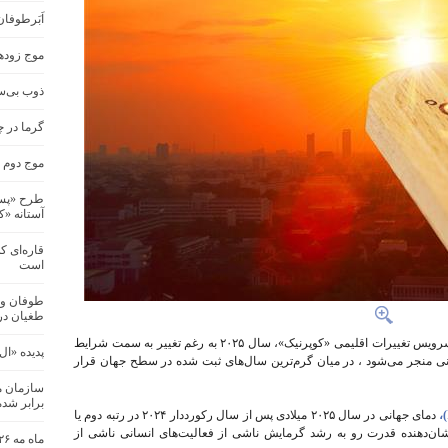
اَبَرطوفا
موج زودهن
ذوب بی‌س
گرما در چند ش
موج دوم گ
طرح «پسما
آستانه «کاپ
قاره‌ای ک
است
طوفان و 
طغیان در
طبق اعلام سازمان جهانی هواشناسی (WMO) و سرویس تغییرات اقلیمی «کوپرنیک»، سال ۲۰۲۵ به رغم تغییر به سمت شرایط
پدیده «ال
هانی منجر می‌شود ، در میان گرم‌ترین سال‌های ثبت شده در سطح جهان قرار
برابر شد
دمای جهانی در سال ۲۰۲۵ میلادی پس از سال رکورددار ۲۰۲۴ در رتبه دوم یا
ان‌دهنده‌ قدرت رو به رشد گرمایش ناشی از فعالیت‌های انسانی ناشی از