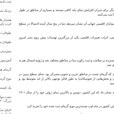
ثبت داده‌
دیگر برای جبران افزایش دمای پایه کافی نیستند و بسیاری از مناطق در طول
نزدیک شد
ثبت می‌کنند.
هشدار بلا
نداز اقلیمی جهانی آن نشان می‌دهد دما در پنج سال آینده احتمالا در سطح
غرب ژاپن
طوفان در 
می، اثرات تغییرات اقلیمی یکی از بزرگترین تهدیدات پیش روی بشر امروز
طوفان سه
پیش‌بینی س
ر سال ۲۰۲۵ باعث تأثیرات گسترده بر سلامت و ثبت رکورد دما در مناطق مختلف شد و ژوئیه امسال هم به
آتش‌سوزی
ی شد.
گرمای هو
رد که گرمای شدید در مناطق غربی و جنوبی متمرکز بود. دمای سطح زمین در
 بخش‌هایی از فنوسکاندیا به طور قابل توجهی بالاتر از حد متوسط ​​بود و
موج گرما در ج
یک کشته و ۱۷ مفقود در اثر سیل در جنو
همچنین داده‌های موسسه هواشناسی سلطنتی هلند نشان داد که این کشور، دومین و بالاترین دمای ژوئن خود را از سال ۱۹۰۱
نشت مواد
بزرگ؛ ۴۰ هزار نفر تخلیه شدند
این کشور در ماه اوت شدیدترین موج گرمای ثبت شده خود را تجربه کرد.
احیای جنگ
تاب‌آوری 