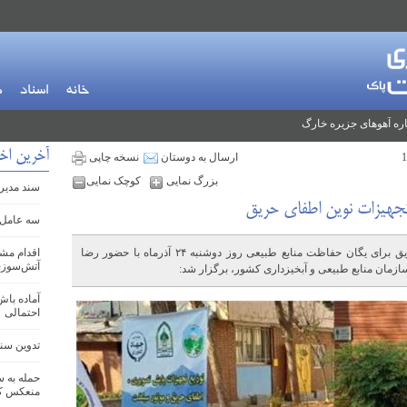
خانه
اسناد
م
ره آهوهای جزیره خارگ
آخرین اخب
ارسال به دوستان
نسخه چاپی
بزرگ نمایی
کوچک نمایی
سند مدیری
تجهیزات نوین اطفای حریق
سه عامل 
آیین توزیع تجهیزات پایش تصویری و اطفای حریق برای یگان حفاظت منابع طبیعی روز دوشنبه ۲۴ آذرماه با حضور رضا
اقدام مش
آتش‌سوزی
زمان منابع طبیعی و آبخیزداری کشور، برگزار شد:
آماده باش
احتمالی
تدوین سند ج
حمله به س
منعکس کر