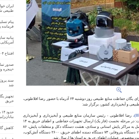
ایران خوا
طبیعی ش
پیام تسل
فرمانده 
بیانیه سا
آمریکایی
افتتاح ۲۰۴ پروژه منابع طبیعی و آبخیزداری در کشور
صدور تما
«پنجره و
سند پروژ
شد
تجهیز یگ
آیین توزیع تجهیزات پایش تصویری و اطفای حریق برای یگان حفاظت منابع طبیعی روز دوشنبه ۲۴ آذرماه با حضور رضا افلاطونی،
حریق
بیعی و آبخیزداری کشور، برگزار شد:
حد
رضا افلاطونی - رئیس سازمان منابع طبیعی و آبخیزداری و آبخیزداری
بیابان‌زای
کشور- در مراسمی که صبح امروز برگزار شد، گفت: در مرحله نخست (فاز یک) ارسال تجهیزات حفاظتی و اطفای حریق به ۱۴
استان کشور ۶۰ دستگاه دوربین پایش تصویری متصل به مراکز پایش استانی و ستادی، هشت دستگاه دکل و متعلقات پایش، ۸۶
کاهش گازه
دستگاه موتورسیکلت تریل ویژه گشت حفاظتی، ۱۲ دستگاه پتروفایر، ۷۳ دستگاه دمنده اطفای حریق، ۲۶۰۰ دستگاه آتش‌کوب،