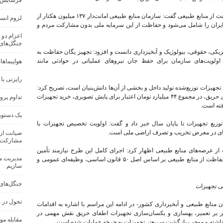
فرسایش خاک در ک
وی با تأکید بر نقش رسانه‌ها در آگاهی‌بخشی و صیانت از منابع طبیعی گفت: سازمان منابع طبیعی امانت‌دار ۱۳۷ میلیون هکتار از
لزوم انس
ت که حدود ۸۳ درصد عرصه ایران را شامل می‌شود و حفاظت از این سرمایه ملی بدون مشارکت مردم و
اعزام دو 
جنگل‌های
یزیکی، حقوقی، بیولوژیک و آبخیزداری دانست و افزود: تجهیز یگان حفاظت به
 اولویت‌های سازمان برای حفظ جان نیروهای عملیاتی در حوادثی مانند
هواپیماها
رایزنی با
تجهیزات توزیع‌شده تولید داخل و بخشی از آن‌ها دانش‌بنیان است، تصریح کرد:
در قالب طرح تأمین و تجهیز یگان حفاظت و اطفای حریق، در مجموع ۴۴ میلیارد تومان اعتبار برای پایش تصویری، خرید تجهیزات
تداوم پرو
فته است.
یک دستور
وزیع تجهیزات تا پایان سال خبر داد و گفت: اولویت تخصیص تجهیزات با
ن‌های در معرض تخریب و تصرف اراضی ملی است.
صیانت از 
مشارکت 
از عرصه‌های منابع طبیعی اظهار کرد: اجرای کامل این طرح نیازمند تأمین
مدیریت من
اعتبارات پایدار و مشارکت همگانی است، چرا که حفاظت از منابع طبیعی بر اساس اصل ۵۰ قانون اساسی، وظیفه‌ای عمومی و
سازیم
جنگل‌های
ی تجهیزات
تحول در 
منابع طبیعی و آبخیزداری کشور- در ادامه این مراسم با اشاره به اقدامات
کز بر تعمیر، بهسازی و یکسان‌سازی تجهیزات اطفای حریق نقش مهمی در
مقابله مو
 داشته و موجب بازگشت سریع‌تر تجهیزات به چرخه عملیات شده است.