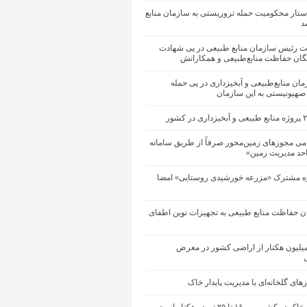
ستار محکومیت حمله تروریستی به سازمان منابع
د
یت رئیس سازمان منابع طبیعی در پی شهادت
یگان حفاظت منابع‌طبیعی و همکارانش
زمان منابع‌طبیعی و آبخیزداری در پی حمله
 صهیونیستی به این سازمان
می مجوزهای زمین‌محور صرفاً از طریق سامانه
احد مدیریت زمین»
ه مشترک «مزرعه خورشیدی روستایی» امضا
ان حفاظت منابع طبیعی به تجهیزات نوین اطفای
ود ۱۴ میلیون هکتار از اراضی کشور در معرض
ی
ای گلخانه‌ای با مدیریت پایدار خاک