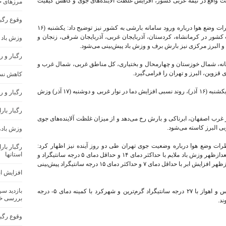
 واقع در نیمه غربی کشور، افزایش غلظت آلاینده‌های جوی و کاهش کیفیت
مرزهای ج
وقوع رگب
رئیس مرکز ملی پیش‌بینی و مدیریت بحران مخاطرات وضع هوا درباره ورود سامانه بارشی به کشور نیز توضیح داد: یکشنبه (۱۶
ب کشور در کرمانشاه، کردستان، آذربایجان غربی، آذربایجان شرقی، زنجان و
وزش باد 
 و البرز مرکزی نیز بارش برف و وزش باد پیش‌بینی می‌شود.
رگبار و 
فعالیت این سامانه، شمال خوزستان و چهارمحال‌ و بختیاری، کل مناطق غربی، شمال غرب و
قزوین، البرز و تهران را فرامی‌گیرد.
کاهش نسب
ضیاییان در روند دما در کشور هم توضیح داد: تا روز یکشنبه (۱۶ آذر)، روند نسبی افزایش دما در نوار غربی و دوشنبه (۱۷ آذر) وزش
رگبار و ر
رگبار بار
غربی کشور و در غرب اصفهان، ابرناکی و بارش رخ می‌دهد و از میزان غلظت آلاینده‌های جوی
ی البرز کاسته می‌شود.
وزش باد،
ات وضع هوا درباره وضعیت جوی تهران طی دو روز آینده نیز اظهار کرد:
رگبار با
استانها
آسمان تهران فردا (۱۵ آذر)، صاف و غبارآلود و در بعدازظهر وزش باد ملایم با حداکثر دمای ۱۴ و حداقل دمای ۵ درجه سانتیگراد و
طی یکشنبه (۱۶ آذر)، کمی ابری و غبارآلود و از بعدازظهر افزایش ابر با حداقل دمای ۷ و حداکثر دمای ۱۵ درجه سانتیگراد پیش‌بینی
افزایش اب
بازدید س
ضیاییان در پایان گفت: طی فردا (۱۵ آذر) بندرعباس و اهواز با ۲۷ درجه سانتیگراد گرم‌ترین و شهرکرد با کمینه دمای ۵- درجه
بررسی خ
ند.
وقوع رگب