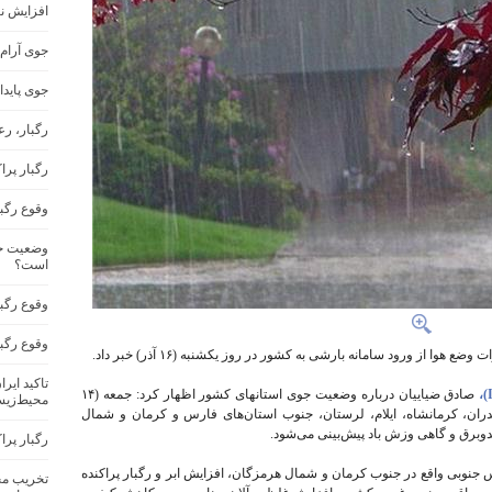
افزایش ن
جوی آرام
جوی پاید
رگبار، ر
رگبار پرا
وقوع رگب
وضعیت جو
است؟
وقوع رگبا
وقوع رگب
 از ورود سامانه بارشی به کشور در روز یکشنبه (۱۶ آذر) خبر داد.
تاکید ایر
صادق ضیاییان درباره وضعیت جوی استانهای کشور اظهار کرد: جمعه (۱۴
محیط‌زیس
دران، کرمانشاه، ایلام، لرستان، جنوب استان‌های فارس و کرمان و شمال
دوبرق و گاهی وزش باد پیش‌بینی می‌شود.
رگبار پرا
در ارتفاعات زاگرس جنوبی واقع در جنوب کرمان و شمال هرمزگان، افزایش ابر و رگبار پراکنده
تخریب مح