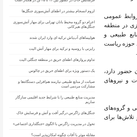
فرسایش خاک در کشور بین ۱۶ تا ۲۵ تن در هکتار است
لزوم انسجام بیشتر در اطفای آتش‌سوزی جنگل‌ها
وابط عمومی
اعزام دو گروه محیط ‌بانان تهرانی برای مهار آتش‌سوزی
وزی در منطقه
جنگل‌های هیرکانی
بع طبیعی و
هواپیماهای آب‌پاش ترکیه ای وارد ایران شدند
ل حوزه ریاست
رایزنی با روسیه و ترکیه برای مهار آتش الیت
تداوم پروازهای اطفای حریق در منطقه جنگلی الیت
 حضور دارد،
یک دستور ویژه برای اطفای حریق در چالوس
ت و نیروهای
صیانت از منابع طبیعی نیازمند هم‌افزایی دستگاه‌ها و
مشارکت مردمی است
مدیریت منابع طبیعی را با شرایط جدید اقلیمی سازگار
سازیم
ی و گروه‌های
جنگل‌های زاگرس درگیر آفت و آتش و فرسایش خاک
تلاش‌ها برای
تحول در مدیریت زاگرس با الگوی «جنگلداری اجتماعی»
مقابله موثر با آفات چگونه امکان‌پذیر است؟