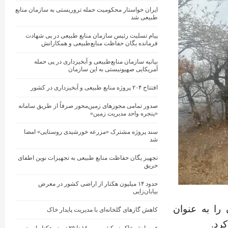
ایران خواستار محکومیت حمله تروریستی به سازمان منابع
طبیعی شد
پیام تسلیت رئیس سازمان منابع طبیعی در پی شهادت
فرمانده یگان حفاظت منابع‌طبیعی و همکارانش
بیانیه سازمان منابع‌طبیعی و آبخیزداری در پی حمله
آمریکایی صهیونیستی به این سازمان
افتتاح ۲۰۴ پروژه منابع طبیعی و آبخیزداری در کشور
صدور تمامی مجوزهای زمین‌محور صرفاً از طریق سامانه
«پنجره واحد مدیریت زمین»
سند پروژه مشترک «مزرعه خورشیدی روستایی» امضا
شد
تجهیز یگان حفاظت منابع طبیعی به تجهیزات نوین اطفای
حریق
حدود ۱۴ میلیون هکتار از اراضی کشور در معرض
بیابان‌زایی
را به عنوان
کاهش گازهای گلخانه‌ای با مدیریت پایدار خاک
رد.